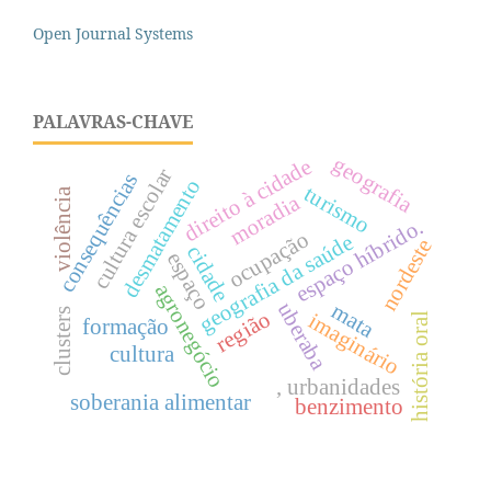
Open Journal Systems
PALAVRAS-CHAVE
geografia
direito à cidade
cultura escolar
consequências
desmatamento
turismo
violência
moradia
espaço híbrido.
ocupação
geografia da saúde
nordeste
cidade
espaço
agronegócio
uberaba
mata
clusters
região
imaginário
história oral
formação
cultura
, urbanidades
soberania alimentar
benzimento