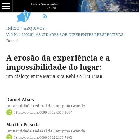
INÍCIO
/
ARQUIVOS
/
V. 6 N. 1 (2026): AS CIDADES SOB DIFERENTES PERSPECTIVAS
/
Dossiê
A erosão da experiência e a
impossibilidade do lugar:
um diálogo entre Maria Rita Kehl e Yi-Fu Tuan
Daniel Alves
Universidade Federal de Campina Grande
https://orcid.org/0009-0005-4550-1647
Martha Priscila
Universidade Federal de Campina Grande
https://orcid.org/0000-0002-2133-710X