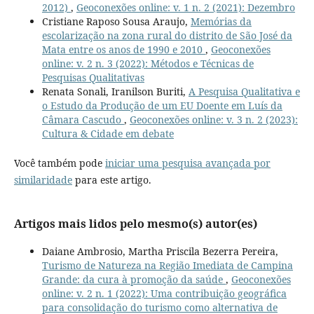
2012)
,
Geoconexões online: v. 1 n. 2 (2021): Dezembro
Cristiane Raposo Sousa Araujo,
Memórias da
escolarização na zona rural do distrito de São José da
Mata entre os anos de 1990 e 2010
,
Geoconexões
online: v. 2 n. 3 (2022): Métodos e Técnicas de
Pesquisas Qualitativas
Renata Sonali, Iranilson Buriti,
A Pesquisa Qualitativa e
o Estudo da Produção de um EU Doente em Luís da
Câmara Cascudo
,
Geoconexões online: v. 3 n. 2 (2023):
Cultura & Cidade em debate
Você também pode
iniciar uma pesquisa avançada por
similaridade
para este artigo.
Artigos mais lidos pelo mesmo(s) autor(es)
Daiane Ambrosio, Martha Priscila Bezerra Pereira,
Turismo de Natureza na Região Imediata de Campina
Grande: da cura à promoção da saúde
,
Geoconexões
online: v. 2 n. 1 (2022): Uma contribuição geográfica
para consolidação do turismo como alternativa de