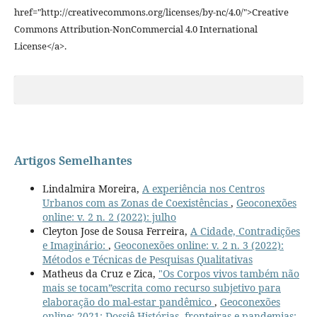
href="http://creativecommons.org/licenses/by-nc/4.0/">Creative
Commons Attribution-NonCommercial 4.0 International
License</a>.
Artigos Semelhantes
Lindalmira Moreira,
A experiência nos Centros
Urbanos com as Zonas de Coexistências
,
Geoconexões
online: v. 2 n. 2 (2022): julho
Cleyton Jose de Sousa Ferreira,
A Cidade, Contradições
e Imaginário:
,
Geoconexões online: v. 2 n. 3 (2022):
Métodos e Técnicas de Pesquisas Qualitativas
Matheus da Cruz e Zica,
"Os Corpos vivos também não
mais se tocam”escrita como recurso subjetivo para
elaboração do mal-estar pandêmico
,
Geoconexões
online: 2021: Dossiê Histórias, fronteiras e pandemias: