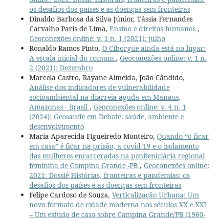
os desafios dos países e as doenças sem fronteiras
Dinaldo Barbosa da Silva Júnior, Tássia Fernandes
Carvalho Paris de Lima,
Ensino e direitos humanos
,
Geoconexões online: v. 1 n. 1 (2021): julho
Ronaldo Ramos Pinto,
O Ciborgue ainda está no lugar:
A escala inicial do comum
,
Geoconexões online: v. 1 n.
2 (2021): Dezembro
Marcela Castro, Rayane Almeida, João Cândido,
Análise dos indicadores de vulnerabilidade
socioambiental na diarreia aguda em Manaus,
Amazonas - Brasil
,
Geoconexões online: v. 4 n. 1
(2024): Geosaude em Debate: saúde, ambiente e
desenvolvimento
Maria Aparecida Figueiredo Monteiro,
Quando “o ficar
em casa” é ficar na prisão, a covid-19 e o isolamento
das mulheres encarceradas na peniteniciária regional
feminina de Campina Grande -PB
,
Geoconexões online:
2021: Dossiê Histórias, fronteiras e pandemias: os
desafios dos países e as doenças sem fronteiras
Felipe Cardoso de Souza,
Verticalização Urbana: Um
novo formato de cidade moderna nos séculos XX e XXI
– Um estudo de caso sobre Campina Grande/PB (1960-