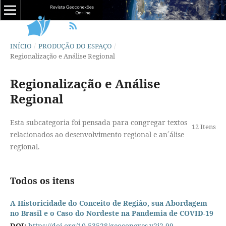
INÍCIO
/
PRODUÇÃO DO ESPAÇO
/
Regionalização e Análise Regional
Regionalização e Análise
Regional
Esta subcategoria foi pensada para congregar textos
12 Itens
relacionados ao desenvolvimento regional e an´álise
regional.
Todos os itens
A Historicidade do Conceito de Região, sua Abordagem
no Brasil e o Caso do Nordeste na Pandemia de COVID-19
DOI:
https://doi.org/10.53528/geoconexes.v2i2.99