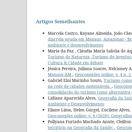
Artigos Semelhantes
Marcela Castro, Rayane Almeida, João Câ
diarreia aguda em Manaus, Amazonas - Br
ambiente e desenvolvimento
Maria da Paz , Cláudia Maria Sabóia de A
Turismo de Natureza, Turismo de Aventur
Cultura & Cidade em debate
Jéssica Pereira, Juliana Soares, Nelcioney 
Manaus-AM
,
Geoconexões online: v. 4 n. 
Gabriel Eloi Marinho Souto,
Turismo como 
na rede de cidades sustentáveis.
,
Geoconexõ
consolidação do turismo como alternativa
Lidiane Aparecida Alves,
Geografia da Saú
Ambiente e Desenvolvimento
Eliane Lima, Helen Gurgel, Eucilene Alves, 
Geoconexões online: v. 6 (2026): Geografia
Pollyana Furtado Machado Anute, Cleilton 
território na Geografia da Saúde:
,
Geocone