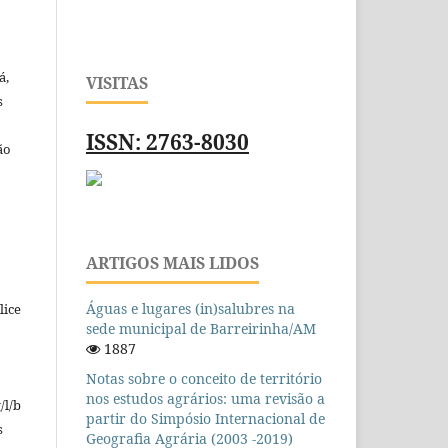
á,
VISITAS
s
ISSN: 2763-8030
ão
o
ARTIGOS MAIS LIDOS
Águas e lugares (in)salubres na
lice
sede municipal de Barreirinha/AM
1887
Notas sobre o conceito de território
nos estudos agrários: uma revisão a
/l/b
partir do Simpósio Internacional de
s
Geografia Agrária (2003 -2019)