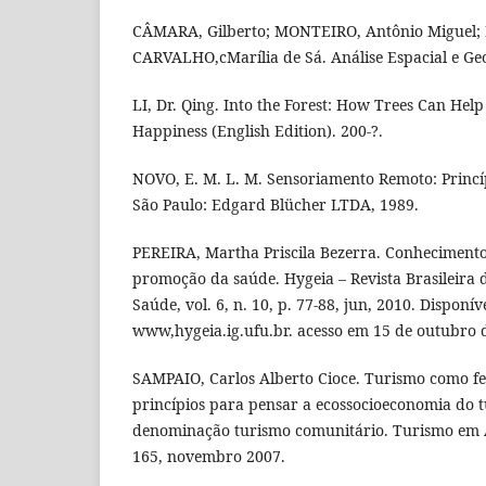
CÂMARA, Gilberto; MONTEIRO, Antônio Miguel;
CARVALHO,cMarília de Sá. Análise Espacial e G
LI, Dr. Qing. Into the Forest: How Trees Can Hel
Happiness (English Edition). 200-?.
NOVO, E. M. L. M. Sensoriamento Remoto: Princípi
São Paulo: Edgard Blücher LTDA, 1989.
PEREIRA, Martha Priscila Bezerra. Conhecimento
promoção da saúde. Hygeia – Revista Brasileira 
Saúde, vol. 6, n. 10, p. 77-88, jun, 2010. Disponí
www,hygeia.ig.ufu.br. acesso em 15 de outubro 
SAMPAIO, Carlos Alberto Cioce. Turismo como 
princípios para pensar a ecossocioeconomia do t
denominação turismo comunitário. Turismo em Aná
165, novembro 2007.