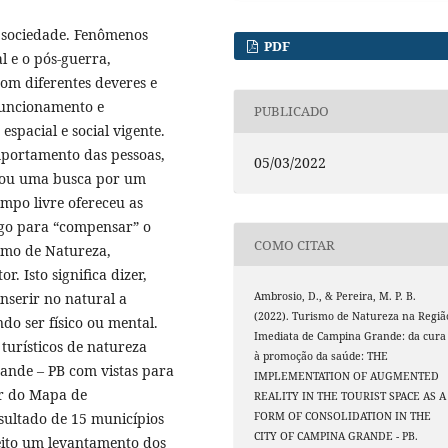
 sociedade. Fenômenos
PDF
l e o pós-guerra,
om diferentes deveres e
 funcionamento e
PUBLICADO
spacial e social vigente.
portamento das pessoas,
05/03/2022
ciou uma busca por um
mpo livre ofereceu as
lgo para “compensar” o
COMO CITAR
ismo de Natureza,
. Isto significa dizer,
nserir no natural a
Ambrosio, D., & Pereira, M. P. B.
(2022). Turismo de Natureza na Regiã
do ser físico ou mental.
Imediata de Campina Grande: da cura
 turísticos de natureza
à promoção da saúde: THE
ande – PB com vistas para
IMPLEMENTATION OF AUGMENTED
ir do Mapa de
REALITY IN THE TOURIST SPACE AS A
sultado de 15 municípios
FORM OF CONSOLIDATION IN THE
CITY OF CAMPINA GRANDE - PB.
feito um levantamento dos