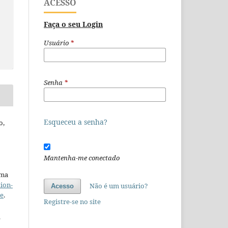
ACESSO
Faça o seu Login
Usuário
*
Senha
*
Esqueceu a senha?
o,
Mantenha-me conectado
uma
ion-
Não é um usuário?
Acesso
se
.
Registre-se no site
e