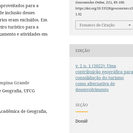
Geoconexões Online
,
2
(1), 89–100.
aproveitados para a
https://doi.org/10.53528/geoconexes.v2
 de inclusão desses
1.92
érios eram excluídos. Em
Fomatos de Citação
iro turístico para a
axamento e atividades em
EDIÇÃO
v. 2 n. 1 (2022): Uma
contribuição geográfica par
consolidação do turismo
ampina Grande
como alternativa de
desenvolvimento
 Geografia, UFCG
SEÇÃO
Acadêmica de Geografia,
Dossiê