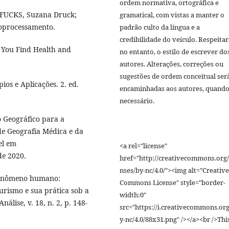
ordem normativa, ortográfica e
 FUCKS, Suzana Druck;
gramatical, com vistas a manter o
eoprocessamento.
padrão culto da língua e a
credibilidade do veículo. Respeitar
p You Find Health and
no entanto, o estilo de escrever do
autores. Alterações, correções ou
sugestões de ordem conceitual ser
os e Aplicações. 2. ed.
encaminhadas aos autores, quand
necessário.
 Geográfico para a
de Geografia Médica e da
vel em
<a rel="license"
de 2020.
href="http://creativecommons.org/
nses/by-nc/4.0/"><img alt="Creative
fenômeno humano:
Commons License" style="border-
urismo e sua prática sob a
width:0"
lise, v. 18, n. 2, p. 148-
src="https://i.creativecommons.org
y-nc/4.0/88x31.png" /></a><br />Thi