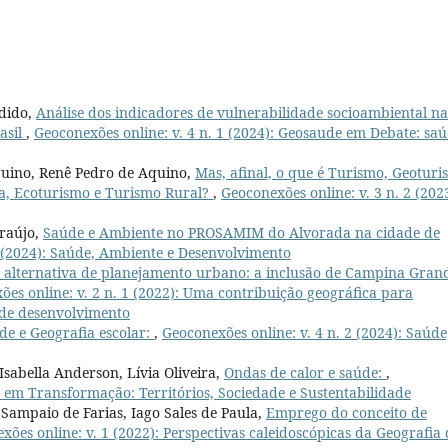
ndido,
Análise dos indicadores de vulnerabilidade socioambiental na
asil
,
Geoconexões online: v. 4 n. 1 (2024): Geosaude em Debate: saú
quino, Renê Pedro de Aquino,
Mas, afinal, o que é Turismo, Geoturi
a, Ecoturismo e Turismo Rural?
,
Geoconexões online: v. 3 n. 2 (202
Araújo,
Saúde e Ambiente no PROSAMIM do Alvorada na cidade de
2 (2024): Saúde, Ambiente e Desenvolvimento
alternativa de planejamento urbano: a inclusão de Campina Gran
es online: v. 2 n. 1 (2022): Uma contribuição geográfica para
 de desenvolvimento
de e Geografia escolar:
,
Geoconexões online: v. 4 n. 2 (2024): Saúde
Isabella Anderson, Lívia Oliveira,
Ondas de calor e saúde:
,
s em Transformação: Territórios, Sociedade e Sustentabilidade
Sampaio de Farias, Iago Sales de Paula,
Emprego do conceito de
xões online: v. 1 (2022): Perspectivas caleidoscópicas da Geografia