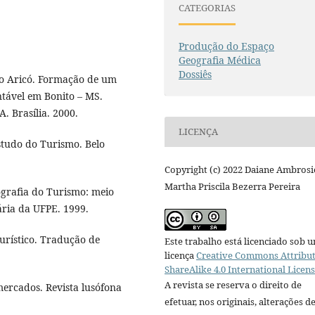
CATEGORIAS
Produção do Espaço
Geografia Médica
Dossiês
o Aricó. Formação de um
ntável em Bonito – MS.
. Brasília. 2000.
LICENÇA
tudo do Turismo. Belo
Copyright (c) 2022 Daiane Ambrosi
Martha Priscila Bezerra Pereira
grafia do Turismo: meio
ária da UFPE. 1999.
rístico. Tradução de
Este trabalho está licenciado sob 
licença
Creative Commons Attribut
ShareAlike 4.0 International Licen
A revista se reserva o direito de
ercados. Revista lusófona
efetuar, nos originais, alterações d