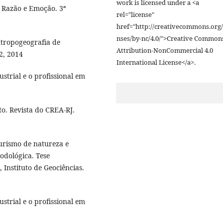
work is licensed under a <a
 Razão e Emoção. 3ª
rel="license"
.
href="http://creativecommons.org/
nses/by-nc/4.0/">Creative Common
ntropogeografia de
Attribution-NonCommercial 4.0
2, 2014
International License</a>.
strial e o profissional em
o. Revista do CREA-RJ.
turismo de natureza e
odológica. Tese
Instituto de Geociências.
strial e o profissional em