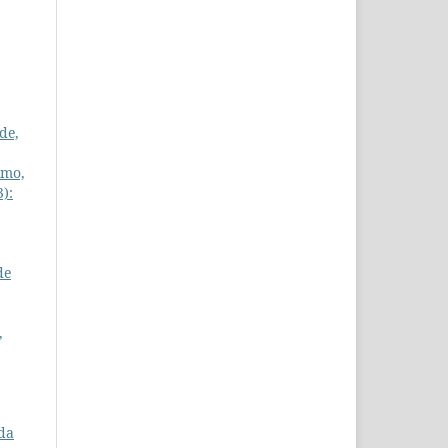
de,
smo,
3):
de
,
 da