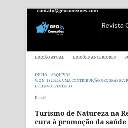
EDIÇÃO ATUAL
EDIÇÕES ANTERIORES
S
INÍCIO
/
ARQUIVOS
/
V. 2 N. 1 (2022): UMA CONTRIBUIÇÃO GEOGRÁFI
DESENVOLVIMENTO
/
Dossiê
Turismo de Natureza na R
cura à promoção da saúde