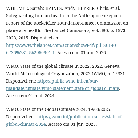
WHITMEE, Sarah; HAINES, Andy; BEYRER, Chris, et al.
Safeguarding human health in the Anthropocene epoch:
report of the Rockefeller Foundation-Lancet Commission on
planetary health. The Lancet Comissions, vol. 386: p. 1973-
2028, 2015. Disponível em:
https://www.thelancet.com/action/showPdf?pii=S0140-
6736%2815%2960901-1
. Acesso em: 01 abr. 2026.
WMO. State of the global climate in 2022. 2022. Geneva:
World Metereological Organization, 2022 (WMO, n. 1233).
Disponível em:
https://public.wmo.int/en/our-
mandate/climate/wmo-statement-state-of-global-climate
.
Acesso em 01 mai. 2024.
WMO. State of the Global Climate 2024. 19/03/2025.
Disponível em:
https://wmo.int/publication-series/state-of-
global-climate-2024
. Acesso em 01 jun. 2025.