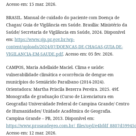
Acesso em: 15 mar. 2026.
BRASIL. Manual de cuidado do paciente com Doença de
Chagas/ Guia de Vigilância em Saúde. Brasília: Ministério da
Saúde/ Secretaria de Vigilância em Saúde, 2024. Disponível
em:
https://www.sjp.pr.gov.br/wp-
content/uploads/2024/07/DOENCAS-DE-CHAGAS-GUIA-DE-
VIGILANCIA-EM-SAUDE.pdf
. Acesso em: 05 fev. 2026.
CAMPOS, Maria Adellaide Maciel. Clima e saúde:
vulnerabilidade climática e ocorrência de dengue em
municípios do Semiárido Paraibano (2014-2024).
Orientadora: Martha Priscila Bezerra Pereira. 2025. 49f.
Monografia de graduação (Curso de Licenciatura em
Geografia) Universidade Federal de Campina Grande/ Centro
de Humanidades/ Unidade Acadêmica de Geografia.
Campina Grande – PB, 2013. Disponível em:
https://www.prosaudegeo.com.br/_files/ugd/e4bfdf_8807d5994
Acesso em: 12 mar. 2026.