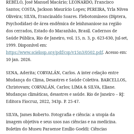
REBÊLO, José Manuel Macário; LEONARDO, Francisco
Santos; COSTA, Jackson Maurício Lopes; PEREIRA, Yrla Nívea
Oliveira; SILVA, Francinaldo Soares. Flebotomíneos (Diptera,
Psychodidae) de área endêmica de leishmaniose na região
dos cerrados, Estado do Maranhão, Brasil. Cadernos de
Saúde Pública, Rio de Janeiro, vol. 15, n. 3, p. 623-630, jul-set,
1999. Disponível em:
https://www.scielosp.org/pdf/csp/v15n3/0502.pdf
. Acesso em:
10 jan. 2026.
SENA, Aderita; CORVALÁN, Carlos. A inter-relação entre
Mudança do Clima, Desastres e Saúde Coletiva. BARCELLOS,
Christovam; CORVALÁN, Carlos; LIMA & SILVA, Eliane.
Mudanças climáticas, desastres e saúde. Rio de Janeiro – RJ:
Editora Fiocruz, 2022, 343p. P. 25-47.
SILVA, James Roberto. Fotografia e ciência: a utopia da
imagem objetiva e seus usos nas ciências e na medicina.
Boletim do Museu Paraense Emílio Goeldi: Ciências