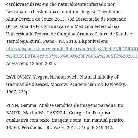
cardiovasculares em cão naturalmente infectado por
Leishmania (Leishmania) infantum chagasi. Orientador:
Almir Pereira de Souza.2013. 73f. Dissertação de Mestrado
(Programa de Pós-graduação em Medicina Veterinária)
Universidade Federal de Campina Grande/ Centro de Saúde e
Tecnologia Rural. Patos – PB, 2013. Disponível em:
https://dspace.sti.ufcg.edu.br/bitstream/riufcg/25545/1/
%20DISSERTA%c3%87%c3%83O%20PPGCSA%20CSTR%202013.
Acesso em: 12 abr. 2026.
PAVLOVSKY, Yevgeni Nicanorovich. Natural nidality of
trasmissible diseases. Moscow: Academician YN Pavlovsky,
1967, 229p.
PENN, Gemma. Análise semótica de imagens paradas. In:
BAUER, Martin W.; GASKELL, George. In: Pesquisa
qualitativa com texto, imagem e som: um manual prático.
13. Ed. Petrópolis – RJ: Vozes, 2015, 516p. P. 319-342.