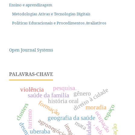
Ensino e aprendizagem
Metodologias Ativas e Tecnologias Digitais
Políticas Educacionais e Procedimentos Avaliativos
Open Journal Systems
PALAVRAS-CHAVE
pesquisa.
violência
direito à cidade
gênero
saúde da familía
história oral
formação
clusters
espaço
moradia
turismo
ocupação
geografia da saúde
agronegócio
mata
cidade
uberaba