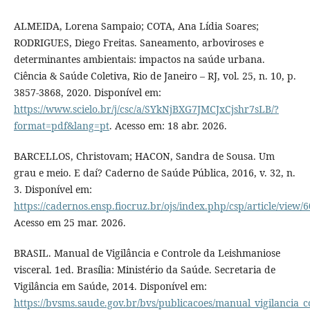
ALMEIDA, Lorena Sampaio; COTA, Ana Lídia Soares;
RODRIGUES, Diego Freitas. Saneamento, arboviroses e
determinantes ambientais: impactos na saúde urbana.
Ciência & Saúde Coletiva, Rio de Janeiro – RJ, vol. 25, n. 10, p.
3857-3868, 2020. Disponível em:
https://www.scielo.br/j/csc/a/SYkNjBXG7JMCJxCjshr7sLB/?
format=pdf&lang=pt
. Acesso em: 18 abr. 2026.
BARCELLOS, Christovam; HACON, Sandra de Sousa. Um
grau e meio. E daí? Caderno de Saúde Pública, 2016, v. 32, n.
3. Disponível em:
https://cadernos.ensp.fiocruz.br/ojs/index.php/csp/article/view/
Acesso em 25 mar. 2026.
BRASIL. Manual de Vigilância e Controle da Leishmaniose
visceral. 1ed. Brasília: Ministério da Saúde. Secretaria de
Vigilância em Saúde, 2014. Disponível em:
https://bvsms.saude.gov.br/bvs/publicacoes/manual_vigilancia_c