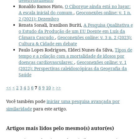
desenvolvimento
Ronaldo Ramos Pinto,
O Ciborgue ainda está no lugar:
A escala inicial do comum
,
Geoconexões online: v. 1 n.
2 (2021): Dezembro
Renata Sonali, Iranilson Buriti,
A Pesquisa Qualitativa e
o Estudo da Produção de um EU Doente em Luís da
Câmara Cascudo
,
Geoconexões online: v. 3 n. 2 (2023):
Cultura & Cidade em debate
Paulo Lopes Rodrigues, Eldeci Nunes da Silva,
Tipos de
tempo e a relação com a mortalidade de idosos por
doenças cardiovasculares:
,
Geoconexões online: v. 1
(2022): Perspectivas caleidoscópicas da Geografia da
Saúde
<<
<
2
3
4
5
6
7
8
9
10
>
>>
Você também pode
iniciar uma pesquisa avançada por
similaridade
para este artigo.
Artigos mais lidos pelo mesmo(s) autor(es)