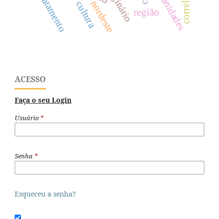
desmatamento
, urbanidades
imaginário
correlação
nordeste
cultura
região
ACESSO
Faça o seu Login
Usuário
*
Senha
*
Esqueceu a senha?