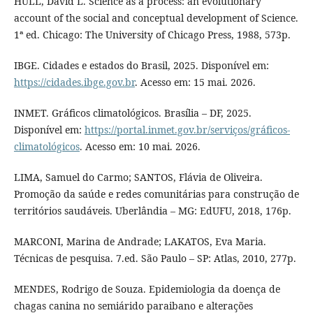
HULL, David L. Science as a process: an evolutionary
account of the social and conceptual development of Science.
1ª ed. Chicago: The University of Chicago Press, 1988, 573p.
IBGE. Cidades e estados do Brasil, 2025. Disponível em:
https://cidades.ibge.gov.br
. Acesso em: 15 mai. 2026.
INMET. Gráficos climatológicos. Brasília – DF, 2025.
Disponível em:
https://portal.inmet.gov.br/serviços/gráficos-
climatológicos
. Acesso em: 10 mai. 2026.
LIMA, Samuel do Carmo; SANTOS, Flávia de Oliveira.
Promoção da saúde e redes comunitárias para construção de
territórios saudáveis. Uberlândia – MG: EdUFU, 2018, 176p.
MARCONI, Marina de Andrade; LAKATOS, Eva Maria.
Técnicas de pesquisa. 7.ed. São Paulo – SP: Atlas, 2010, 277p.
MENDES, Rodrigo de Souza. Epidemiologia da doença de
chagas canina no semiárido paraibano e alterações