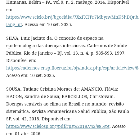
Humanas. Belém – PA, vol 9, n. 2, mai/ago. 2014. Disponível
em:
https://www.scielo.br/j/bgoeldi/a/7XxFXTPr7MbynvMnK5hDQnb
lang=pt
. Acesso em 10 set. 2025.
SILVA, Luiz Jacinto da. O conceito de espaço na
epidemiologia das doenças infecciosas. Cadernos de Saúde
Pública, Rio de Janeiro – RJ, vol. 13, n. 4, p. 585-593, 1997.
Disponível em:
https://cadernos.ensp.fiocruz.br/ojs/index.php/csp/article/view/
Acesso em: 10 set. 2025.
SOUSA, Tatiane Cristina Moraes de; AMANCIO, Flávia;
HACON, Sandra de Sousa; BARCELLOS, Christovam.
Doenças sensíveis ao clima no Brasil e no mundo: revisão
sistemática. Revista Panamericana Salud Publica, São Paulo –
SP, vol. 42, 2018. Disponível em:
https://www.scielosp.org/pdf/rpsp/2018.v42/e85/pt
. Acesso
em: 01 abr. 2026.