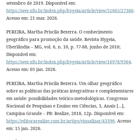
setembro de 2019. Disponível em:
https://seer.ufu.br/index.php/hygeia/article/view/51665/27380
.
Acesso em: 21 mar. 2026.
PEREIRA, Martha Priscila Bezerra. O conhecimento
geográfico para promoção da saúde. Revista Hygeia,
Uberlândia – MG, vol. 6, n. 10, p. 77-88, junho de 2010;
Disponível em:
https://seer.ufu.br/index.php/hygeia/article/view/16978/9364
.
Acesso em: 05 jan. 2026.
PEREIRA, Martha Priscila Bezerra. Um olhar geográfico
sobre as políticas das práticas integrativas e complementares
em saúde: possibilidades teórico-metodológicas. Congresso
Nacional de Pesquisas e Ensino em Ciências, 3, Anais [...],
Campina Grande – PB: Realize, 2018, 12p. Disponível em:
https://editorarealize.com.br/artigo/visualizar/43396
. Acesso
em: 15 jan. 2026.