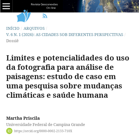
INÍCIO
/
ARQUIVOS
/
V. 6 N. 1 (2026): AS CIDADES SOB DIFERENTES PERSPECTIVAS
/
Dossiê
Limites e potencialidades do uso
da fotografia para análise de
paisagens: estudo de caso em
uma pesquisa sobre mudanças
climáticas e saúde humana
Martha Priscila
Universidade Federal de Campina Grande
https://orcid.org/0000-0002-2133-710X