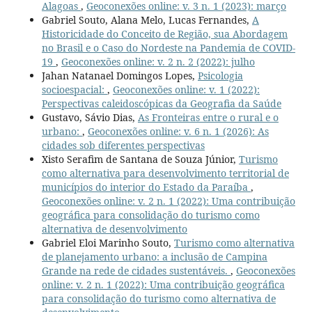
Alagoas
,
Geoconexões online: v. 3 n. 1 (2023): março
Gabriel Souto, Alana Melo, Lucas Fernandes,
A
Historicidade do Conceito de Região, sua Abordagem
no Brasil e o Caso do Nordeste na Pandemia de COVID-
19
,
Geoconexões online: v. 2 n. 2 (2022): julho
Jahan Natanael Domingos Lopes,
Psicologia
socioespacial:
,
Geoconexões online: v. 1 (2022):
Perspectivas caleidoscópicas da Geografia da Saúde
Gustavo, Sávio Dias,
As Fronteiras entre o rural e o
urbano:
,
Geoconexões online: v. 6 n. 1 (2026): As
cidades sob diferentes perspectivas
Xisto Serafim de Santana de Souza Júnior,
Turismo
como alternativa para desenvolvimento territorial de
municípios do interior do Estado da Paraíba
,
Geoconexões online: v. 2 n. 1 (2022): Uma contribuição
geográfica para consolidação do turismo como
alternativa de desenvolvimento
Gabriel Eloi Marinho Souto,
Turismo como alternativa
de planejamento urbano: a inclusão de Campina
Grande na rede de cidades sustentáveis.
,
Geoconexões
online: v. 2 n. 1 (2022): Uma contribuição geográfica
para consolidação do turismo como alternativa de