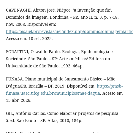
CAVENAGHI, Airton José. Niépce: ‘a invenção que fiz’.
Domínios da imagem, Londrina – PR, ano II, n. 3, p. 7-18,
nov. 2008. Disponível em:
https://ojs.uel.br/revistas/uel/index.php/dominiosdaimagem/arti
Acesso em: 10 set. 2025.
FORATTINI, Oswaldo Paulo. Ecologia, Epidemiologia e
Sociedade. São Paulo – SP: Artes médicas/ Editora da
Universidade de São Paulo, 1992, 464p.
FUNASA. Plano municipal de Saneamento Básico – Mãe
D’água/PB. Brasília – DF, 2019. Disponível em:
https://pmsb-
funasa.uaec.ufcg.edu.br/municipios/mae-dagua
. Acesso em
15 abr. 2026.
GIL, Antônio Carlos. Como elaborar projetos de pesquisa.
5.ed. São Paulo – SP: Atlas, 2010, 184p.