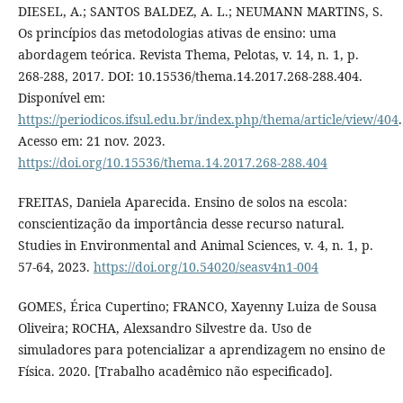
DIESEL, A.; SANTOS BALDEZ, A. L.; NEUMANN MARTINS, S.
Os princípios das metodologias ativas de ensino: uma
abordagem teórica. Revista Thema, Pelotas, v. 14, n. 1, p.
268-288, 2017. DOI: 10.15536/thema.14.2017.268-288.404.
Disponível em:
https://periodicos.ifsul.edu.br/index.php/thema/article/view/404
.
Acesso em: 21 nov. 2023.
https://doi.org/10.15536/thema.14.2017.268-288.404
FREITAS, Daniela Aparecida. Ensino de solos na escola:
conscientização da importância desse recurso natural.
Studies in Environmental and Animal Sciences, v. 4, n. 1, p.
57-64, 2023.
https://doi.org/10.54020/seasv4n1-004
GOMES, Érica Cupertino; FRANCO, Xayenny Luiza de Sousa
Oliveira; ROCHA, Alexsandro Silvestre da. Uso de
simuladores para potencializar a aprendizagem no ensino de
Física. 2020. [Trabalho acadêmico não especificado].