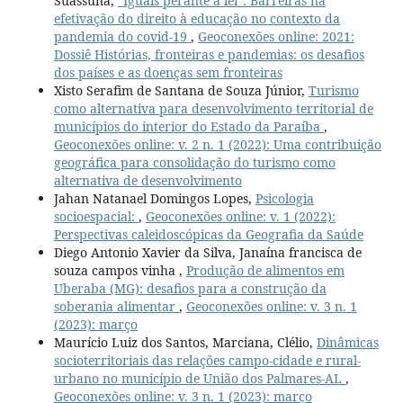
Suassuna,
"Iguais perante a lei": Barreiras na
efetivação do direito à educação no contexto da
pandemia do covid-19
,
Geoconexões online: 2021:
Dossiê Histórias, fronteiras e pandemias: os desafios
dos países e as doenças sem fronteiras
Xisto Serafim de Santana de Souza Júnior,
Turismo
como alternativa para desenvolvimento territorial de
municípios do interior do Estado da Paraíba
,
Geoconexões online: v. 2 n. 1 (2022): Uma contribuição
geográfica para consolidação do turismo como
alternativa de desenvolvimento
Jahan Natanael Domingos Lopes,
Psicologia
socioespacial:
,
Geoconexões online: v. 1 (2022):
Perspectivas caleidoscópicas da Geografia da Saúde
Diego Antonio Xavier da Silva, Janaína francisca de
souza campos vinha ,
Produção de alimentos em
Uberaba (MG): desafios para a construção da
soberania alimentar
,
Geoconexões online: v. 3 n. 1
(2023): março
Maurício Luiz dos Santos, Marciana, Clélio,
Dinâmicas
socioterritoriais das relações campo-cidade e rural-
urbano no município de União dos Palmares-AL
,
Geoconexões online: v. 3 n. 1 (2023): março