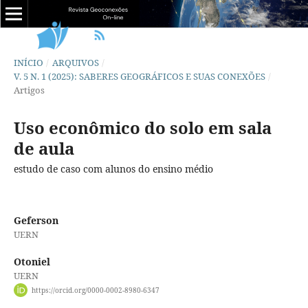
INÍCIO
/
ARQUIVOS
/
V. 5 N. 1 (2025): SABERES GEOGRÁFICOS E SUAS CONEXÕES
/
Artigos
Uso econômico do solo em sala
de aula
estudo de caso com alunos do ensino médio
Geferson
UERN
Otoniel
UERN
https://orcid.org/0000-0002-8980-6347