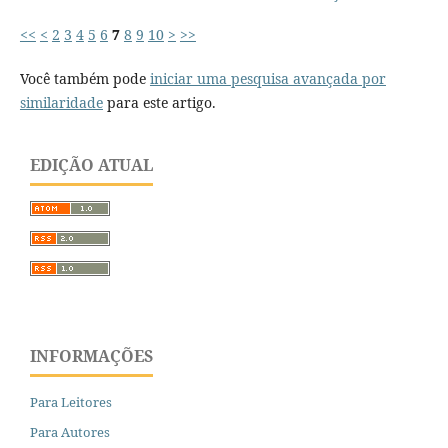
<<
<
2
3
4
5
6
7
8
9
10
>
>>
Você também pode
iniciar uma pesquisa avançada por
similaridade
para este artigo.
EDIÇÃO ATUAL
INFORMAÇÕES
Para Leitores
Para Autores