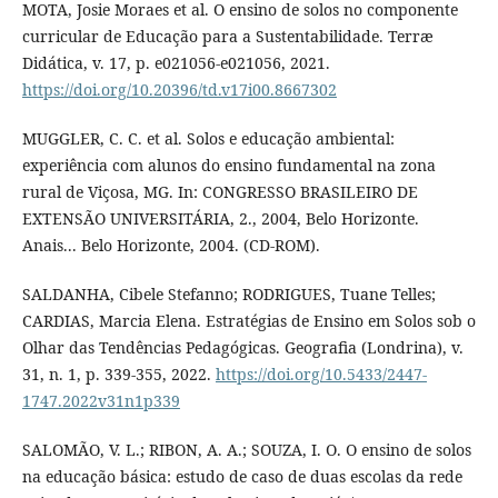
MOTA, Josie Moraes et al. O ensino de solos no componente
curricular de Educação para a Sustentabilidade. Terræ
Didática, v. 17, p. e021056-e021056, 2021.
https://doi.org/10.20396/td.v17i00.8667302
MUGGLER, C. C. et al. Solos e educação ambiental:
experiência com alunos do ensino fundamental na zona
rural de Viçosa, MG. In: CONGRESSO BRASILEIRO DE
EXTENSÃO UNIVERSITÁRIA, 2., 2004, Belo Horizonte.
Anais... Belo Horizonte, 2004. (CD-ROM).
SALDANHA, Cibele Stefanno; RODRIGUES, Tuane Telles;
CARDIAS, Marcia Elena. Estratégias de Ensino em Solos sob o
Olhar das Tendências Pedagógicas. Geografia (Londrina), v.
31, n. 1, p. 339-355, 2022.
https://doi.org/10.5433/2447-
1747.2022v31n1p339
SALOMÃO, V. L.; RIBON, A. A.; SOUZA, I. O. O ensino de solos
na educação básica: estudo de caso de duas escolas da rede