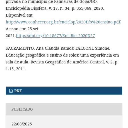
privada no município de Palmeiras de Goiás/GO.
Enciclopédia Biosfera, v. 17, n. 34, p. 355-368, 2020.
Disponível em:
http://www.conhecer.org.br/enciclop/2020D/o%20ensino.pdf
.
Acesso em: 25 set.
2021.
https://doi.org/10.18677/EnciBio_2020D27
SACRAMENTO, Ana Claudia Ramos; FALCONI, Simone.
Educação geográfica e ensino de solos: uma experiência em
sala de aula. Revista Geográfica de América Central, v. 2, p.
1-15, 2011.
PDF
PUBLICADO
22/08/2025