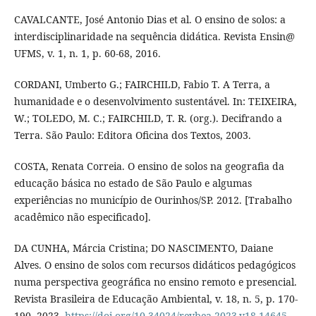
CAVALCANTE, José Antonio Dias et al. O ensino de solos: a
interdisciplinaridade na sequência didática. Revista Ensin@
UFMS, v. 1, n. 1, p. 60-68, 2016.
CORDANI, Umberto G.; FAIRCHILD, Fabio T. A Terra, a
humanidade e o desenvolvimento sustentável. In: TEIXEIRA,
W.; TOLEDO, M. C.; FAIRCHILD, T. R. (org.). Decifrando a
Terra. São Paulo: Editora Oficina dos Textos, 2003.
COSTA, Renata Correia. O ensino de solos na geografia da
educação básica no estado de São Paulo e algumas
experiências no município de Ourinhos/SP. 2012. [Trabalho
acadêmico não especificado].
DA CUNHA, Márcia Cristina; DO NASCIMENTO, Daiane
Alves. O ensino de solos com recursos didáticos pedagógicos
numa perspectiva geográfica no ensino remoto e presencial.
Revista Brasileira de Educação Ambiental, v. 18, n. 5, p. 170-
190, 2023.
https://doi.org/10.34024/revbea.2023.v18.14645