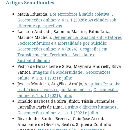
Artigos Semelhantes
Maria Eduarda,
Dos territórios à saúde coletiva:
,
Geoconexões online: v. 6 n. 1 (2026): As cidades sob
diferentes perspectivas
Laerson Andrade, Salomão Martins, Fábio Luiz,
Marluce Machelli,
Dependência Espacial entre Fatores
Socioeconômicos e a Mortalidade por Suicídio:
,
Geoconexões online: v. 6 (2026): Geografias em
Transformação: Territórios, Sociedade e
Sustentabilidade
Pedro de Farias Leite e Silva, Maynara Andrielly Silva
Santos,
Imagens da Modernidade
,
Geoconexões
online: v. 1 n. 1 (2021): julho
Jessica Monteiro, Angêlica Araújo,
Arquivos Pessoais:
os diários e a construção da memória
,
Geoconexões
online: v. 1 n. 1 (2021): julho
Dinaldo Barbosa da Silva Júnior, Tássia Fernandes
Carvalho Paris de Lima,
Ensino e direitos humanos
,
Geoconexões online: v. 1 n. 1 (2021): julho
Ricardo dos Santos Bezerra, Caio José Arruda
Amarante de Oliveira, Beatriz Siqueira Coutinho