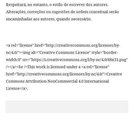
Respeitará, no entanto, o estilo de escrever dos autores.
Alterações, correções ou sugestões de ordem conceitual serão
encaminhadas aos autores, quando necessário.
<a rel="license" href="http://creativecommons.org/licenses/by-
nc/4.0/"><img alt="Creative Commons License" style="border-
width:0" src="https://i.creativecommons.org/l/by-nc/4.0/88x31.png"
/></a><br />This work is licensed under a <a rel="license"
href="http://creativecommons.org/licenses/by-nc/4.0/">Creative
Commons Attribution-NonCommercial 4.0 International
License</a>.