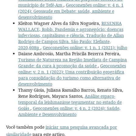
município de Tefé-Am
,
Geoconexões online: v. 4 n. 1
(2024): Geosaude em Debate: saúde, ambiente e
desenvolvimento
Kleiton Wagner Alves da Silva Nogueira,
RESENHA
WALLACE, Robb. Pandemia e agronegócio: doenças
infecciosas, capitalismo e ciência. Tradução de Allan
Rodrigo de Campos Silva. São Paulo: Elefante,
2020,608p
,
Geoconexões online: v. 1 n. 1 (2021): julho
Daiane Ambrosio, Martha Priscila Bezerra Pereira,
Turismo de Natureza na Região Imediata de Campina
Grande: da cura à promoção da saúde
,
Geoconexões
online: v. 2 n. 1 (2022): Uma contribuição geográfica
para consolidação do turismo como alternativa de
desenvolvimento
Thamy Gioia, Juliana Ramalho Barros, Renato Silva,
Rene Rodrigues, Mayara Santos,
Análise espaço-
temporal da leishmaniose tegumentar no estado de
Goiás
,
Geoconexões online: v. 4 n. 2 (2024): Saúde,
Ambiente e Desenvolvimento
Você também pode
iniciar uma pesquisa avançada por
similaridade
para este artigo.