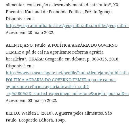
alimentar: construção e desenvolvimento de atributos”, XX
Encontro Nacional de Economia Política, Foz do Iguaçu.
Disponível em:
https://geografar.ufba.br/sites/geografar.ufba.br/files/geografa
Acesso em: 20 maio 2022.
ALENTEJANO, Paulo. A POLÍTICA AGRÁRIA DO GOVERNO
TEMER: a pá de cal na agonizante reforma agrária
brasileira?. OKARA: Geografia em debate, p. 308-325, 2018.
Disponível em:
https://www.researchgate.net/profile/PauloAlentejano/publi
POLITICA-AGRARIA-DO-GOVERNO-TEMER-a-pa-de-cal-na-
agonizante-reforma-agraria-brasileira.pdf?
_sg%5B0%5D=started_experiment_milestone&origin=journalDeta
Acesso em: 03 março 2022.
BELLO, Walden F (2010), A guerra pelos alimentos, São
Paulo, Leopardo Editora, 184p.