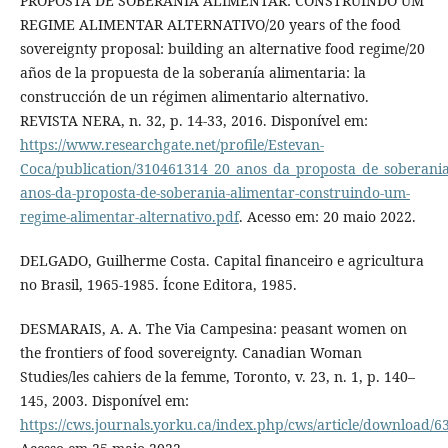
PROPOSTA DE SOBERANIA ALIMENTAR: CONSTRUINDO UM
REGIME ALIMENTAR ALTERNATIVO/20 years of the food
sovereignty proposal: building an alternative food regime/20
años de la propuesta de la soberanía alimentaria: la
construcción de un régimen alimentario alternativo.
REVISTA NERA, n. 32, p. 14-33, 2016. Disponível em:
https://www.researchgate.net/profile/Estevan-
Coca/publication/310461314_20_anos_da_proposta_de_soberania
anos-da-proposta-de-soberania-alimentar-construindo-um-
regime-alimentar-alternativo.pdf
. Acesso em: 20 maio 2022.
DELGADO, Guilherme Costa. Capital financeiro e agricultura
no Brasil, 1965-1985. Ícone Editora, 1985.
DESMARAIS, A. A. The Via Campesina: peasant women on
the frontiers of food sovereignty. Canadian Woman
Studies/les cahiers de la femme, Toronto, v. 23, n. 1, p. 140–
145, 2003. Disponível em:
https://cws.journals.yorku.ca/index.php/cws/article/download/6