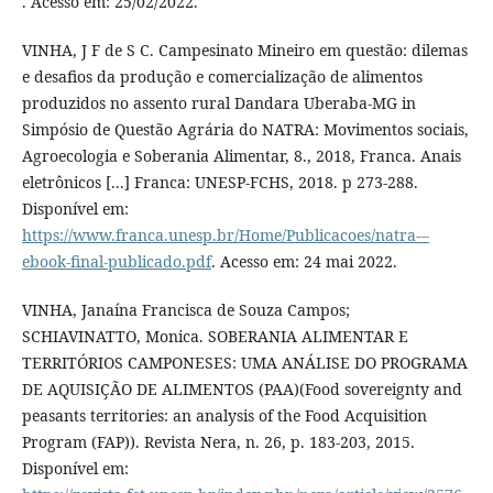
. Acesso em: 25/02/2022.
VINHA, J F de S C. Campesinato Mineiro em questão: dilemas
e desafios da produção e comercialização de alimentos
produzidos no assento rural Dandara Uberaba-MG in
Simpósio de Questão Agrária do NATRA: Movimentos sociais,
Agroecologia e Soberania Alimentar, 8., 2018, Franca. Anais
eletrônicos [...] Franca: UNESP-FCHS, 2018. p 273-288.
Disponível em:
https://www.franca.unesp.br/Home/Publicacoes/natra---
ebook-final-publicado.pdf
. Acesso em: 24 mai 2022.
VINHA, Janaína Francisca de Souza Campos;
SCHIAVINATTO, Monica. SOBERANIA ALIMENTAR E
TERRITÓRIOS CAMPONESES: UMA ANÁLISE DO PROGRAMA
DE AQUISIÇÃO DE ALIMENTOS (PAA)(Food sovereignty and
peasants territories: an analysis of the Food Acquisition
Program (FAP)). Revista Nera, n. 26, p. 183-203, 2015.
Disponível em: