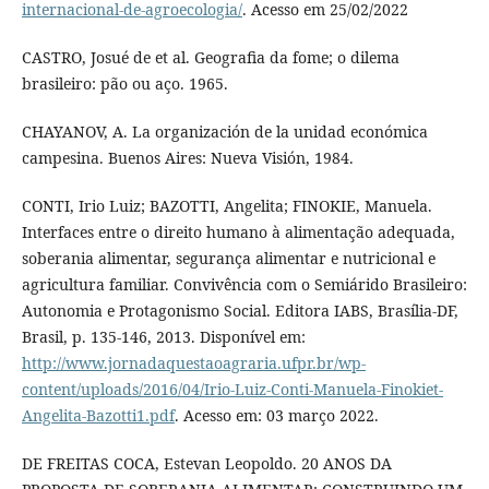
internacional-de-agroecologia/
. Acesso em 25/02/2022
CASTRO, Josué de et al. Geografia da fome; o dilema
brasileiro: pão ou aço. 1965.
CHAYANOV, A. La organización de la unidad económica
campesina. Buenos Aires: Nueva Visión, 1984.
CONTI, Irio Luiz; BAZOTTI, Angelita; FINOKIE, Manuela.
Interfaces entre o direito humano à alimentação adequada,
soberania alimentar, segurança alimentar e nutricional e
agricultura familiar. Convivência com o Semiárido Brasileiro:
Autonomia e Protagonismo Social. Editora IABS, Brasília-DF,
Brasil, p. 135-146, 2013. Disponível em:
http://www.jornadaquestaoagraria.ufpr.br/wp-
content/uploads/2016/04/Irio-Luiz-Conti-Manuela-Finokiet-
Angelita-Bazotti1.pdf
. Acesso em: 03 março 2022.
DE FREITAS COCA, Estevan Leopoldo. 20 ANOS DA