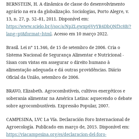
BERNSTEIN, H. A dinâmica de classe do desenvolvimento
agrário na era da globalização. Sociologias, Porto Alegre, v.
13, n. 27, p. 52–81, 2011. Disponível em:
https://www.scielo.br/j/soc/a/NpZLgwxp6VyYR4DbQNf3c8B/?
lang=pt&format=html
. Acesso em 10 março 2022.
Brasil. Lei nº 11.346, de 15 de setembro de 2006. Cria o
Sistema Nacional de Segurança Alimentar e Nutricional -
Sisan com vistas em assegurar o direito humano à
alimentação adequada e dá outras providências. Diário
Oficial da União, setembro de 2006.
BRAVO, Elizabeth. Agrocombstíveis, cultivos energéticos e
soberania alimentar na América Latina: aquecendo o debate
sobre agrocombustíveis. Expressão Popular, 2007.
CAMPESINA, LVC La Vía. Declaración Foro Internacional de
Agroecología. Publicado em março de, 2015. Disponível em:
https://viacampesina.org/es/declaracion-del-foro-