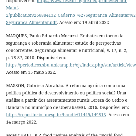
Disponível em:
https://www.researchgate.net/profile/Renato-
Maluf-
2/publication/266884132_Caderno_%27Seguranca_Alimentar%27
Seguranca-Alimentar.pdf
. Acesso em: 19 abril 2022
MARQUES, Paulo Eduardo Moruzzi. Embates em torno da
segurança e soberania alimentar: estudo de perspectivas
concorrentes. Segurança alimentar e nutricional, v. 17, n. 2,
p. 78-87, 2010. Disponível em:
https://periodicos.sbu.unicamp.br/ojs/index.php/san/article/vie
Acesso em 15 maio 2022.
MASSON, Gabriela Abrahão. A reforma agrária como uma
política pública de desenvolvimento ou política social? Uma
análise a partir dos assentamentos rurais Tereza do Cedro e
Dandara no município de Uberaba/MG. 2016. Disponível em:
https://repositorio.unesp.br/handle/11449/149813
. Acesso em
14 março 2022.
McMICHAEL, P. A food regime analysis of the “world food