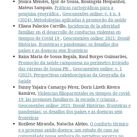
Jéssica Mendes, Igor de Sousa, Rosângela Hespanhol,
Mateus Sampaio,
Práticas cartográficas para a
pesquisa geográfica
,
Geoconexões online: v. 4 n. 4
(2024): Metodologias aplicadas à promoção da saúde
Eliana Palacios Carrillo,
Incidencia de la alteridad
familiar en el desarrollo de conductas violentas en
tiempos de Covid 19
,
Geoconexões online: 2021: Dossiê
Histórias, fronteiras e pandemias: os desafios dos
países e as doenças sem fronteiras
Raisa Maria de Sousa Regala, Raul Borges Guimarães,
Promoção da saúde camponesa no perímetro irrigado
das várzeas de Sousa-PB:
,
Geoconexões online: v. 1
(2022): Perspectivas caleidoscópicas da Geografia da
Saúde
Fanny Yajaira Camargo Pérez, Doris Lizeth Rivera
Ramírez,
Violencias filioparentales en tiempos de covid-
19: las presiones familiares, la escuela y crianza
,
Geoconexões online: 2021: Dossiê Histórias, fronteiras e
pandemias: os desafios dos países e as doenças sem
fronteiras
Rozilene Miranda, Natacha Aleixo,
O conforto térmico
e o processo saúde-doença: um estudo de caso na
comunidade nossa senhora do perpétuo socorro no