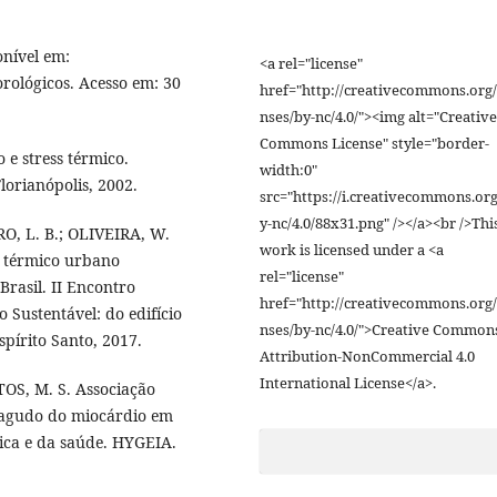
onível em:
<a rel="license"
rológicos. Acesso em: 30
href="http://creativecommons.org/
nses/by-nc/4.0/"><img alt="Creative
Commons License" style="border-
 e stress térmico.
width:0"
lorianópolis, 2002.
src="https://i.creativecommons.org
y-nc/4.0/88x31.png" /></a><br />Thi
RO, L. B.; OLIVEIRA, W.
work is licensed under a <a
o térmico urbano
rel="license"
 Brasil. II Encontro
href="http://creativecommons.org/
 Sustentável: do edifício
nses/by-nc/4.0/">Creative Common
pírito Santo, 2017.
Attribution-NonCommercial 4.0
International License</a>.
TOS, M. S. Associação
o agudo do miocárdio em
ica e da saúde. HYGEIA.