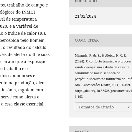
PUBLICADO
cos, trabalho de campo e
rológicos do INMET
21/02/2024
ável de temperatura
20, e a variável de
o o índice de calor (IC),
 percebida pelo homem.
COMO CITAR
, o resultado do cálculo
eis de alerta do IC e suas
Miranda, R. da S., & Aleixo, N. C. R.
ciaram que a exposição
(2024). O conforto térmico e o process
saúde-doença: um estudo de caso na
o trabalho e o
comunidade nossa senhora do
 dos camponeses e
perpétuo socorro no município de Tefé
nto na produção, além
Am.
Geoconexões Online
,
4
(1), 91–109.
 insônia, esgotamento
https://doi.org/10.53528/geoconexes.v4
a serve como alerta a
1.163
a essa classe essencial
Fomatos de Citação