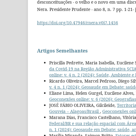
desconceituações - o velho e o novo em uma disc
Nera. Presidente Prudente - ano 8, n. 7 pp. 1-21-
https://doi.org/10.47946/rnera.v0i7.1456
Artigos Semelhantes
Priscilla Pedrette, Maria Isabella, Eucile
da Covid-19 na Região Administrativa SCIA
online: v. 4 n. 2 (2024): Saúde, Ambiente 
Ricardo Oliveira, Marcel Pedroso, Diego Si
v. 4 n. 1 (2024): Geosaude em Debate: saú
Eliane Lima, Helen Gurgel, Eucilene Alves, 
Geoconexões online: v. 6 (2026): Geografia
JOSÉ FÁBIO OLIVEIRA, Gilcileide,
Territori
Gouveia – Alagoas/Brasil
,
Geoconexões onli
Marana Dias, Francisco Castelhano, Vitóri
Federal/BR e sua relação espacial com Áre
n. 1 (2024): Geosaude em Debate: saúde, 
Marília Miranda, Saimon Britto,
Fatores e