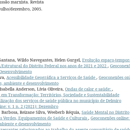
ussão marxista. Revista
 julho/dezembro, 2005.
ne Santana, Wildo Navegantes, Helen Gurgel,
Evolução espaço-tempor
/Estrutural do Distrito Federal nos anos de 2021 e 2022
,
Geoconex
e Desenvolvimento
lva,
Acessibilidade Geográfica a Serviços de Saúde
,
Geoconexões onl
de, ambiente e desenvolvimento
Isabella Anderson, Lívia Oliveira,
Ondas de calor e saúde:
,
s em Transformação: Territórios, Sociedade e Sustentabilidade
alização dos serviços de saúde pública no município de Delmiro
ne: v. 1 n. 2 (2021): Dezembro
a Barbosa, Reizane Silva, Weeberb Réquia,
Saúde Mental no Distrito
as Verdes, Equipamentos de Saúde e Culturais
,
Geoconexões online: 
ambiente e desenvolvimento
stressantes relacionados ao trabalho do agente comunitário de saúd