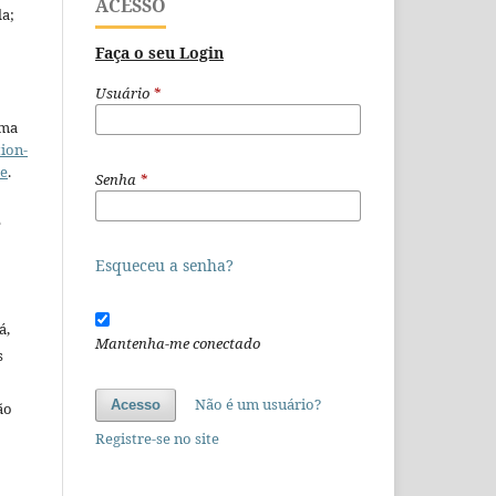
ACESSO
da;
Faça o seu Login
Usuário
*
uma
ion-
se
.
Senha
*
e
Esqueceu a senha?
á,
Mantenha-me conectado
s
Não é um usuário?
Acesso
ão
o
Registre-se no site