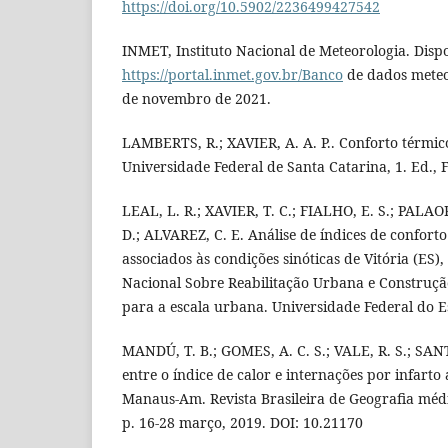
https://doi.org/10.5902/2236499427542
INMET, Instituto Nacional de Meteorologia. Disp
https://portal.inmet.gov.br/Banco
de dados meteo
de novembro de 2021.
LAMBERTS, R.; XAVIER, A. A. P.. Conforto térmico
Universidade Federal de Santa Catarina, 1. Ed., F
LEAL, L. R.; XAVIER, T. C.; FIALHO, E. S.; PALAO
D.; ALVAREZ, C. E. Análise de índices de confort
associados às condições sinóticas de Vitória (ES),
Nacional Sobre Reabilitação Urbana e Construção
para a escala urbana. Universidade Federal do Es
MANDÚ, T. B.; GOMES, A. C. S.; VALE, R. S.; SAN
entre o índice de calor e internações por infart
Manaus-Am. Revista Brasileira de Geografia méd
p. 16-28 março, 2019. DOI: 10.21170