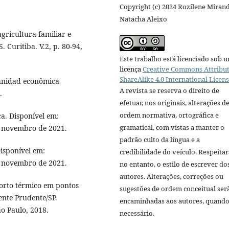
Copyright (c) 2024 Rozilene Miran
Natacha Aleixo
gricultura familiar e
 Curitiba. V.2, p. 80-94,
Este trabalho está licenciado sob 
licença
Creative Commons Attribut
ShareAlike 4.0 International Licen
 unidad econômica
A revista se reserva o direito de
.
efetuar, nos originais, alterações d
ordem normativa, ortográfica e
ca. Disponível em:
gramatical, com vistas a manter o
de novembro de 2021.
padrão culto da língua e a
isponível em:
credibilidade do veículo. Respeitar
e novembro de 2021.
no entanto, o estilo de escrever do
autores. Alterações, correções ou
forto térmico em pontos
sugestões de ordem conceitual ser
ente Prudente/SP.
encaminhadas aos autores, quand
ão Paulo, 2018.
necessário.