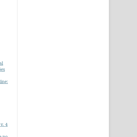
al
ões
ine:
v. 4
e no