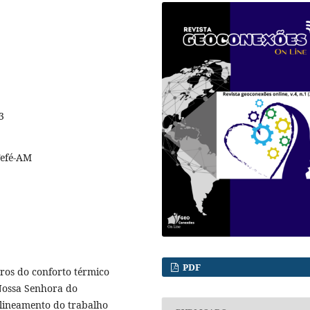
3
Tefé-AM
PDF
tros do conforto térmico
Nossa Senhora do
elineamento do trabalho