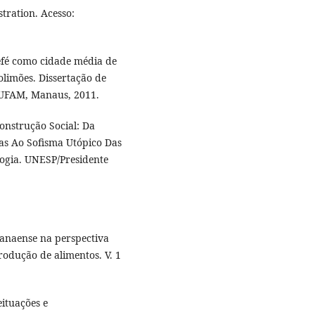
ration. Acesso:
fé como cidade média de
olimões. Dissertação de
 UFAM, Manaus, 2011.
nstrução Social: Da
as Ao Sofisma Utópico Das
logia. UNESP/Presidente
ranaense na perspectiva
rodução de alimentos. V. 1
ituações e