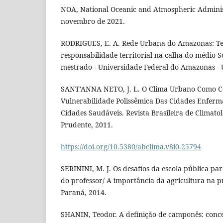
NOA, National Oceanic and Atmospheric Administ
novembro de 2021.
RODRIGUES, E. A. Rede Urbana do Amazonas: Te
responsabilidade territorial na calha do médio S
mestrado - Universidade Federal do Amazonas -
SANT'ANNA NETO, J. L. O Clima Urbano Como Co
Vulnerabilidade Polissêmica Das Cidades Enferm
Cidades Saudáveis. Revista Brasileira de Climato
Prudente, 2011.
https://doi.org/10.5380/abclima.v8i0.25794
SERININI, M. J. Os desafios da escola pública pa
do professor/ A importância da agricultura na p
Paraná, 2014.
SHANIN, Teodor. A definição de camponês: conce