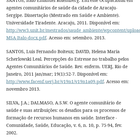
SANTOS, Ítalo Emanuel Rolemberg. Estresse Ocupacional em
agentes comunitários de saúde da cidade de Aracaju-
Sergipe. Dissertação (Mestrado em Saúde e Ambiente).
Universidade Tiradente. Aracaju, 2011. Disponível em:
http://ww3.unit.br/mestrados/saude_ambiente/wpcontent/upload
MSA-Italo-docx.pdf
. Acesso em: setembro. 2013.
SANTOS, Luis Fernando Boiteux; DAVID, Helena Maria
Scherlowski Leal. Percepções do Estresse no trabalho pelos
Agentes Comunitários de Saúde. Rev. enferm. UERJ, Rio de
Janeiro, 2011 jan/mar; 19(1):52-7. Disponível em:
http://www.facenf.uerj.br/v19n1/v19n1a09.pdf
. Acesso em:
novembro 2013.
SILVA, J.A.; DALMASO, A.S.W. O agente comunitário de
saúde e suas atribuições: os desafios para os processos de
formação de recursos humanos em saúde. Interface -
Comunidade, Saúde, Educação, v. 6, n. 10, p. 75-94, fev.
2002.