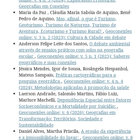
Geografias em Conexões
Maria da Paz , Cláudia Maria Sabóia de Aquino, Renê
Pedro de Aquino,
Mas, afinal, o que é Turismo,
Geoturismo, Turismo de Natureza, Turismo de
Aventura, Ecoturismo e Turismo Rural?
,
Geoconexões
online: v. 3 n. 2 (2023): Cultura & Cidade em debate
Anderson Felipe Leite dos Santos,
O debate ambiental
através de ensaios práticos com solos na geografia
escolar
,
Geoconexões online: v. 5 n. 1 (2025): Saberes
geográficos e suas conexões
Jéssica Mendes, Igor de Sousa, Rosângela Hespanhol,
Mateus Sampaio,
Práticas cartográficas para a
pesquisa geográfica
,
Geoconexões online: v. 4 n. 4
(2024): Metodologias aplicadas à promoção da saúde
Laerson Andrade, Salomão Martins, Fábio Luiz,
Marluce Machelli,
Dependência Espacial entre Fatores
Socioeconômicos e a Mortalidade por Suicídio:
,
Geoconexões online: v. 6 (2026): Geografias em
Transformação: Territórios, Sociedade e
Sustentabilidade
Daniel Alves, Martha Priscila,
A erosão da experiência
e a impossibilidade do lugar:
,
Geoconexões online: v. 6