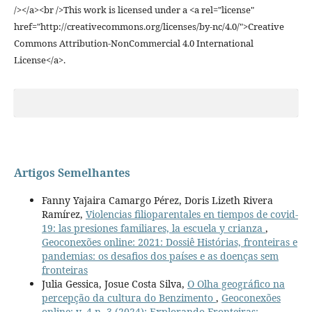
/></a><br />This work is licensed under a <a rel="license"
href="http://creativecommons.org/licenses/by-nc/4.0/">Creative
Commons Attribution-NonCommercial 4.0 International
License</a>.
Artigos Semelhantes
Fanny Yajaira Camargo Pérez, Doris Lizeth Rivera
Ramírez,
Violencias filioparentales en tiempos de covid-
19: las presiones familiares, la escuela y crianza
,
Geoconexões online: 2021: Dossiê Histórias, fronteiras e
pandemias: os desafios dos países e as doenças sem
fronteiras
Julia Gessica, Josue Costa Silva,
O Olha geográfico na
percepção da cultura do Benzimento
,
Geoconexões
online: v. 4 n. 3 (2024): Explorando Fronteiras: