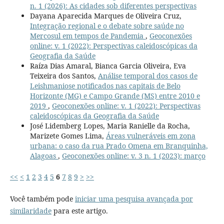
n. 1 (2026): As cidades sob diferentes perspectivas
Dayana Aparecida Marques de Oliveira Cruz,
Integração regional e o debate sobre saúde no
Mercosul em tempos de Pandemia
,
Geoconexões
online: v. 1 (2022): Perspectivas caleidoscópicas da
Geografia da Saúde
Raíza Dias Amaral, Bianca Garcia Oliveira, Eva
Teixeira dos Santos,
Análise temporal dos casos de
Leishmaniose notificados nas capitais de Belo
Horizonte (MG) e Campo Grande (MS) entre 2010 e
2019
,
Geoconexões online: v. 1 (2022): Perspectivas
caleidoscópicas da Geografia da Saúde
José Lidemberg Lopes, Maria Ranielle da Rocha,
Marizete Gomes Lima,
Áreas vulneráveis em zona
urbana: o caso da rua Prado Omena em Branquinha,
Alagoas
,
Geoconexões online: v. 3 n. 1 (2023): março
<<
<
1
2
3
4
5
6
7
8
9
>
>>
Você também pode
iniciar uma pesquisa avançada por
similaridade
para este artigo.