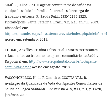
SIMÕES, Aline Rios. O agente comunitário de saúde na
equipe de saúde da família: fatores de sobrecarga de
trabalho e estresse. R. Saúde Públ., ISSN 2175-1323,
Florianópolis, Santa Catarina, Brasil, v.2, n.1, jan./jul. 2009.
Disponível em:
http://esp.saude.sc.gov.br/sistemas/revista/index.php/inicio/artic
Acesso em: setembro. 2013.
THOMÉ, Angélica Cristina Felixs, et al. Fatores estressantes
relacionados ao trabalho do agente comunitário de Saúde.
Disponível em:
http://www.etecpalmital.com.br/tcc/agente-
comunitario.pdf
Acesso em: agosto. 2013
VASCONCELLOS, N. de P. Carneiro; COSTTA-VAL, R.
Avaliação da Qualidade de Vida dos Agentes Comunitários de
Saúde de Lagoa Santa-MG. In: Revista APS, v.11, n.1, p.17-28,
jan./mar. 2008.