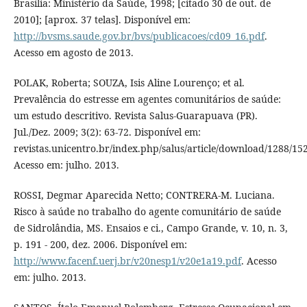
Brasília: Ministério da Saúde, 1998; [citado 30 de out. de
2010]; [aprox. 37 telas]. Disponível em:
http://bvsms.saude.gov.br/bvs/publicacoes/cd09_16.pdf
.
Acesso em agosto de 2013.
POLAK, Roberta; SOUZA, Isis Aline Lourenço; et al.
Prevalência do estresse em agentes comunitários de saúde:
um estudo descritivo. Revista Salus-Guarapuava (PR).
Jul./Dez. 2009; 3(2): 63-72. Disponível em:
revistas.unicentro.br/index.php/salus/article/download/1288/15
Acesso em: julho. 2013.
ROSSI, Degmar Aparecida Netto; CONTRERA-M. Luciana.
Risco à saúde no trabalho do agente comunitário de saúde
de Sidrolândia, MS. Ensaios e ci., Campo Grande, v. 10, n. 3,
p. 191 - 200, dez. 2006. Disponível em:
http://www.facenf.uerj.br/v20nesp1/v20e1a19.pdf
. Acesso
em: julho. 2013.