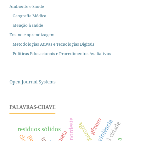
Ambiente e Saúde
Geografia Médica
atenção à saúde
Ensino e aprendizagem
Metodologias Ativas e Tecnologias Digitais
Políticas Educacionais e Procedimentos Avaliativos
Open Journal Systems
PALAVRAS-CHAVE
gênero
nordeste
violência
direito à cidade
agronegócio
resíduos sólidos
mata