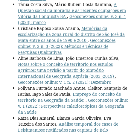
Tânia Costa Silva, Mário Rubem Costa Santana,
A
Questão social da moradia e as recentes ocupações em
Vitória da Conquista-BA
,
Geoconexões online: v. 3 n. 1
(2023): março
Cristiane Raposo Sousa Araujo,
Memórias da
escolarização na zona rural do distrito de São José da
Mata entre os anos de 1990 e 2010
,
Geoconexões
online: v. 2 n. 3 (2022): Métodos e Técnicas de
Pesquisas Qualitativas
Aline Barboza de Lima, João Emerson Cunha Silva,
Notas sobre o conceito de território nos estudos
agrários: uma revisão a partir do Simpósio
Internacional de Geografia Agrária (2003 -2019)
,
Geoconexões online: v. 1 n. 2 (2021): Dezembro
Pollyana Furtado Machado Anute, Cleilton Sampaio de
Farias, Iago Sales de Paula,
Emprego do conceito de
território na Geografia da Saúde:
,
Geoconexões online:
v. 1 (2022): Perspectivas caleidoscópicas da Geografia
da Saúde
Raíza Dias Amaral, Bianca Garcia Oliveira, Eva
Teixeira dos Santos,
Análise temporal dos casos de
Leishmaniose notificados nas capitais de Belo