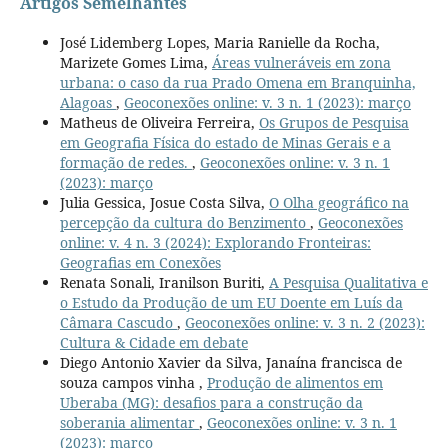
Artigos Semelhantes
José Lidemberg Lopes, Maria Ranielle da Rocha,
Marizete Gomes Lima,
Áreas vulneráveis em zona
urbana: o caso da rua Prado Omena em Branquinha,
Alagoas
,
Geoconexões online: v. 3 n. 1 (2023): março
Matheus de Oliveira Ferreira,
Os Grupos de Pesquisa
em Geografia Física do estado de Minas Gerais e a
formação de redes.
,
Geoconexões online: v. 3 n. 1
(2023): março
Julia Gessica, Josue Costa Silva,
O Olha geográfico na
percepção da cultura do Benzimento
,
Geoconexões
online: v. 4 n. 3 (2024): Explorando Fronteiras:
Geografias em Conexões
Renata Sonali, Iranilson Buriti,
A Pesquisa Qualitativa e
o Estudo da Produção de um EU Doente em Luís da
Câmara Cascudo
,
Geoconexões online: v. 3 n. 2 (2023):
Cultura & Cidade em debate
Diego Antonio Xavier da Silva, Janaína francisca de
souza campos vinha ,
Produção de alimentos em
Uberaba (MG): desafios para a construção da
soberania alimentar
,
Geoconexões online: v. 3 n. 1
(2023): março