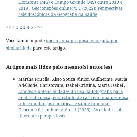
Horizonte (MG) e Campo Grande (MS) entre 2010 e
2019
,
Geoconexões online: v. 1 (2022): Perspectivas
caleidoscópicas da Geografia da Saúde
<<
<
1
2
3
4
5
>
>>
Você também pode
iniciar uma pesquisa avançada por
similaridade
para este artigo.
Artigos mais lidos pelo mesmo(s) autor(es)
Martha Priscila, Xisto Souza Júnior, Guilherme, Maria
Adellaide, Christovam, Izabel Cristina, Maria Isabel ,
Limites e potencialidades do uso da fotografia para
análise de paisagens: estudo de caso em uma pesquisa
sobre mudanças climáticas e saúde humana
,
Geoconexões online: v. 6 n. 1 (2026): As cidades sob
diferentes perspectivas