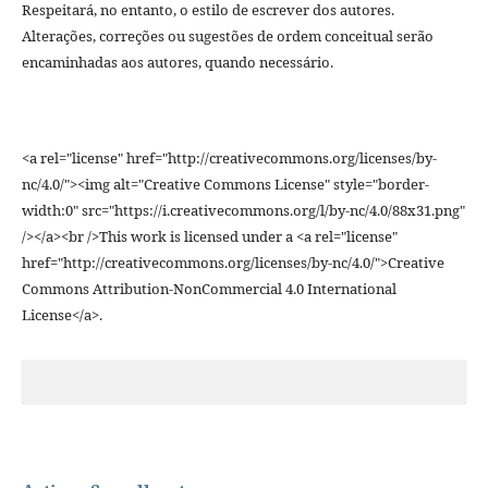
Respeitará, no entanto, o estilo de escrever dos autores.
Alterações, correções ou sugestões de ordem conceitual serão
encaminhadas aos autores, quando necessário.
<a rel="license" href="http://creativecommons.org/licenses/by-
nc/4.0/"><img alt="Creative Commons License" style="border-
width:0" src="https://i.creativecommons.org/l/by-nc/4.0/88x31.png"
/></a><br />This work is licensed under a <a rel="license"
href="http://creativecommons.org/licenses/by-nc/4.0/">Creative
Commons Attribution-NonCommercial 4.0 International
License</a>.