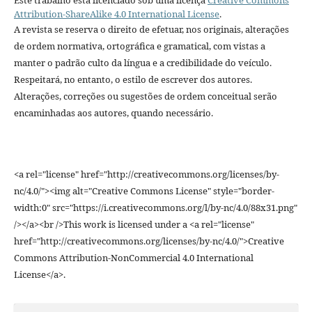
Este trabalho está licenciado sob uma licença
Creative Commons
Attribution-ShareAlike 4.0 International License
.
A revista se reserva o direito de efetuar, nos originais, alterações
de ordem normativa, ortográfica e gramatical, com vistas a
manter o padrão culto da língua e a credibilidade do veículo.
Respeitará, no entanto, o estilo de escrever dos autores.
Alterações, correções ou sugestões de ordem conceitual serão
encaminhadas aos autores, quando necessário.
<a rel="license" href="http://creativecommons.org/licenses/by-
nc/4.0/"><img alt="Creative Commons License" style="border-
width:0" src="https://i.creativecommons.org/l/by-nc/4.0/88x31.png"
/></a><br />This work is licensed under a <a rel="license"
href="http://creativecommons.org/licenses/by-nc/4.0/">Creative
Commons Attribution-NonCommercial 4.0 International
License</a>.