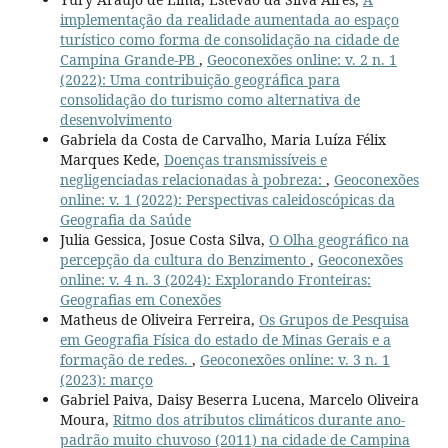
implementação da realidade aumentada ao espaço
turístico como forma de consolidação na cidade de
Campina Grande-PB
,
Geoconexões online: v. 2 n. 1
(2022): Uma contribuição geográfica para
consolidação do turismo como alternativa de
desenvolvimento
Gabriela da Costa de Carvalho, Maria Luíza Félix
Marques Kede,
Doenças transmissíveis e
negligenciadas relacionadas à pobreza:
,
Geoconexões
online: v. 1 (2022): Perspectivas caleidoscópicas da
Geografia da Saúde
Julia Gessica, Josue Costa Silva,
O Olha geográfico na
percepção da cultura do Benzimento
,
Geoconexões
online: v. 4 n. 3 (2024): Explorando Fronteiras:
Geografias em Conexões
Matheus de Oliveira Ferreira,
Os Grupos de Pesquisa
em Geografia Física do estado de Minas Gerais e a
formação de redes.
,
Geoconexões online: v. 3 n. 1
(2023): março
Gabriel Paiva, Daisy Beserra Lucena, Marcelo Oliveira
Moura,
Ritmo dos atributos climáticos durante ano-
padrão muito chuvoso (2011) na cidade de Campina