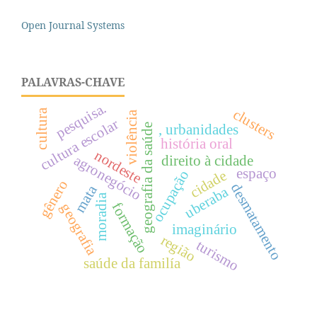
Open Journal Systems
PALAVRAS-CHAVE
pesquisa.
clusters
cultura
violência
cultura escolar
geografia da saúde
, urbanidades
história oral
nordeste
agronegócio
direito à cidade
espaço
ocupação
cidade
gênero
desmatamento
mata
uberaba
moradia
formação
geografia
imaginário
região
turismo
saúde da familía