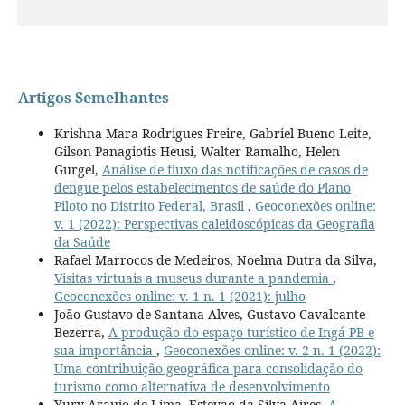
Artigos Semelhantes
Krishna Mara Rodrigues Freire, Gabriel Bueno Leite,
Gilson Panagiotis Heusi, Walter Ramalho, Helen
Gurgel,
Análise de fluxo das notificações de casos de
dengue pelos estabelecimentos de saúde do Plano
Piloto no Distrito Federal, Brasil
,
Geoconexões online:
v. 1 (2022): Perspectivas caleidoscópicas da Geografia
da Saúde
Rafael Marrocos de Medeiros, Noelma Dutra da Silva,
Visitas virtuais a museus durante a pandemia
,
Geoconexões online: v. 1 n. 1 (2021): julho
João Gustavo de Santana Alves, Gustavo Cavalcante
Bezerra,
A produção do espaço turístico de Ingá-PB e
sua importância
,
Geoconexões online: v. 2 n. 1 (2022):
Uma contribuição geográfica para consolidação do
turismo como alternativa de desenvolvimento
Yury Araujo de Lima, Estevao da Silva Aires,
A