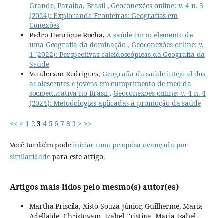
Grande, Paraíba, Brasil
,
Geoconexões online: v. 4 n. 3
(2024): Explorando Fronteiras: Geografias em
Conexões
Pedro Henrique Rocha,
A saúde como elemento de
uma Geografia da dominação
,
Geoconexões online: v.
1 (2022): Perspectivas caleidoscópicas da Geografia da
Saúde
Vanderson Rodrigues,
Geografia da saúde integral dos
adolescentes e jovens em cumprimento de medida
socioeducativa no Brasil
,
Geoconexões online: v. 4 n. 4
(2024): Metodologias aplicadas à promoção da saúde
<<
<
1
2
3
4
5
6
7
8
9
>
>>
Você também pode
iniciar uma pesquisa avançada por
similaridade
para este artigo.
Artigos mais lidos pelo mesmo(s) autor(es)
Martha Priscila, Xisto Souza Júnior, Guilherme, Maria
Adellaide, Christovam, Izabel Cristina, Maria Isabel ,