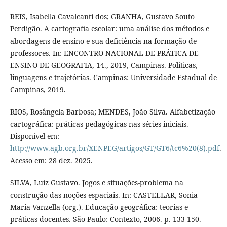
REIS, Isabella Cavalcanti dos; GRANHA, Gustavo Souto
Perdigão. A cartografia escolar: uma análise dos métodos e
abordagens de ensino e sua deficiência na formação de
professores. In: ENCONTRO NACIONAL DE PRÁTICA DE
ENSINO DE GEOGRAFIA, 14., 2019, Campinas. Políticas,
linguagens e trajetórias. Campinas: Universidade Estadual de
Campinas, 2019.
RIOS, Rosângela Barbosa; MENDES, João Silva. Alfabetização
cartográfica: práticas pedagógicas nas séries iniciais.
Disponível em:
http://www.agb.org.br/XENPEG/artigos/GT/GT6/tc6%20(8).pdf
.
Acesso em: 28 dez. 2025.
SILVA, Luiz Gustavo. Jogos e situações-problema na
construção das noções espaciais. In: CASTELLAR, Sonia
Maria Vanzella (org.). Educação geográfica: teorias e
práticas docentes. São Paulo: Contexto, 2006. p. 133-150.