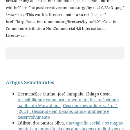
nc/4.0/"><img alt="Creative Commons License" style="border-
width:0" src="https://i.creativecommons.org/l/by-nc/4.0/88x31.png"
/></a><br />This work is licensed under a <a rel="license"
href="http://creativecommons.org/licenses/by-nc/4.0/">Creative
Commons Attribution-NonCommercial 4.0 International
License</a>.
Artigos Semelhantes
Hermeneilce Cunha, José Sampaio, Thiago Costa,
Acessibilidade como instrumento do direito à cidade
na ilha do Maranhão:
,
Geoconexões online: v. 4 n. 1
(2024): Geosaude em Debate: saúde, ambiente e
desenvolvimento
Edilson dos Santos Silva,
Cartografia social e os mapas
mentais: a importância das abordagens qualitativas na