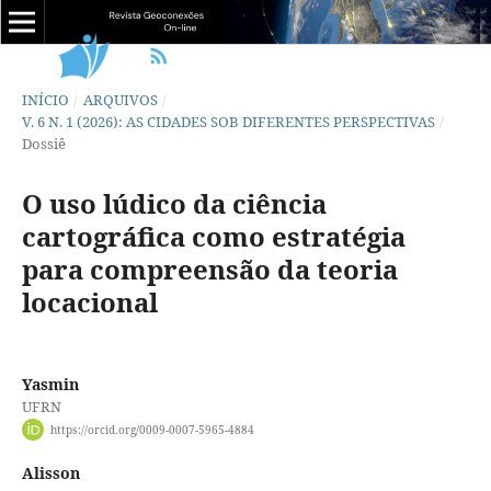
INÍCIO
/
ARQUIVOS
/
V. 6 N. 1 (2026): AS CIDADES SOB DIFERENTES PERSPECTIVAS
/
Dossiê
O uso lúdico da ciência
cartográfica como estratégia
para compreensão da teoria
locacional
Yasmin
UFRN
https://orcid.org/0009-0007-5965-4884
Alisson