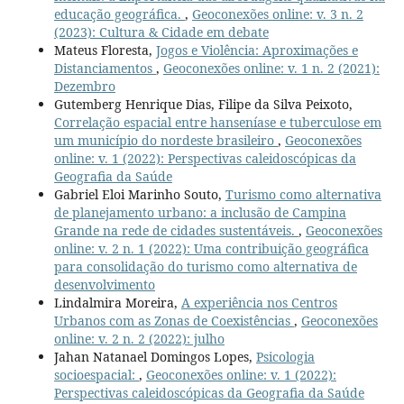
educação geográfica.
,
Geoconexões online: v. 3 n. 2
(2023): Cultura & Cidade em debate
Mateus Floresta,
Jogos e Violência: Aproximações e
Distanciamentos
,
Geoconexões online: v. 1 n. 2 (2021):
Dezembro
Gutemberg Henrique Dias, Filipe da Silva Peixoto,
Correlação espacial entre hanseníase e tuberculose em
um município do nordeste brasileiro
,
Geoconexões
online: v. 1 (2022): Perspectivas caleidoscópicas da
Geografia da Saúde
Gabriel Eloi Marinho Souto,
Turismo como alternativa
de planejamento urbano: a inclusão de Campina
Grande na rede de cidades sustentáveis.
,
Geoconexões
online: v. 2 n. 1 (2022): Uma contribuição geográfica
para consolidação do turismo como alternativa de
desenvolvimento
Lindalmira Moreira,
A experiência nos Centros
Urbanos com as Zonas de Coexistências
,
Geoconexões
online: v. 2 n. 2 (2022): julho
Jahan Natanael Domingos Lopes,
Psicologia
socioespacial:
,
Geoconexões online: v. 1 (2022):
Perspectivas caleidoscópicas da Geografia da Saúde