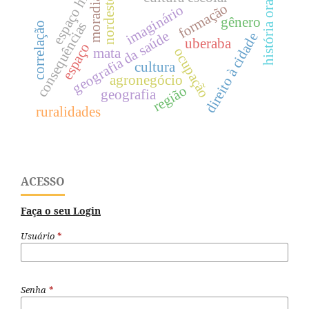
espaço híbrido.
moradia
nordeste
história oral
formação
imaginário
gênero
consequências
correlação
geografia da saúde
direito à cidade
uberaba
espaço
ocupação
mata
cultura
agronegócio
região
geografia
ruralidades
ACESSO
Faça o seu Login
Usuário
*
Senha
*