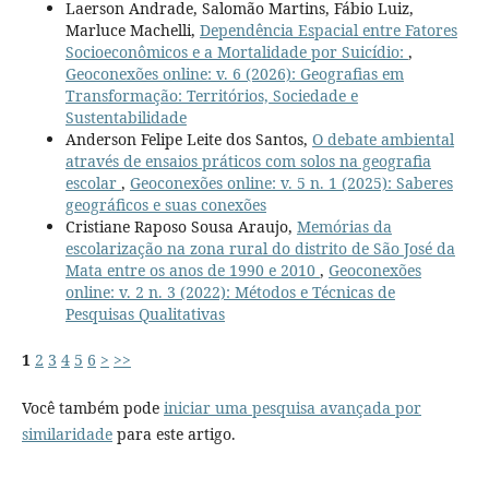
Laerson Andrade, Salomão Martins, Fábio Luiz,
Marluce Machelli,
Dependência Espacial entre Fatores
Socioeconômicos e a Mortalidade por Suicídio:
,
Geoconexões online: v. 6 (2026): Geografias em
Transformação: Territórios, Sociedade e
Sustentabilidade
Anderson Felipe Leite dos Santos,
O debate ambiental
através de ensaios práticos com solos na geografia
escolar
,
Geoconexões online: v. 5 n. 1 (2025): Saberes
geográficos e suas conexões
Cristiane Raposo Sousa Araujo,
Memórias da
escolarização na zona rural do distrito de São José da
Mata entre os anos de 1990 e 2010
,
Geoconexões
online: v. 2 n. 3 (2022): Métodos e Técnicas de
Pesquisas Qualitativas
1
2
3
4
5
6
>
>>
Você também pode
iniciar uma pesquisa avançada por
similaridade
para este artigo.