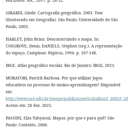
Horizonte: IGC, 2017. p. 28-52.
GIRARDI, Gisele. Cartografia geográfica. 2003. Tese
(Doutorado em Geografia). São Paulo: Universidade de São
Paulo, 2003.
HARLEY, John Brian. Desconstruindo o mapa. In:
COSGROVE, Denis; DANIELS, Stephen (org.). A representação
do espaço. Campinas: Papirus, 1994. p. 107-148.
IBGE. Atlas geográfico escolar. Rio de Janeiro: IBGE, 2023.
MORATORI, Patrick Barbosa. Por que utilizar jogos
educativos no processo de ensino-aprendizagem? Disponível
em:
http://www.nce.ufrj.br/ginape/publicacoes/trabalhos/t_2003/t_
Acesso em: 28 dez. 2025.
PASSINI, Elza Yahyaoui. Mapas: por que e para quê? São
Paulo: Contexto, 2006.