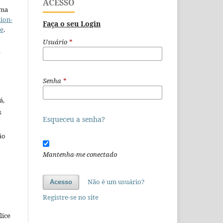
ACESSO
uma
ion-
Faça o seu Login
se
.
Usuário
*
e
Senha
*
á,
s
Esqueceu a senha?
ão
o
Mantenha-me conectado
Não é um usuário?
Acesso
Registre-se no site
lice