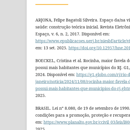
ARJONA, Felipe Bagatoli Silveira. Espaço da/na v
saúde: construção teórica inicial. Revista Eletrôn
Espaço, v. 6, n. 2, 2017. Disponível em:
https://www.epublicacoes.uerj.br/niesbf/article/
em: 13 set. 2025.
https://doi.org/10.12957/hne.2
BOECKEL, Cristina et al. Rocinha, maior favela 
possui mais habitantes que municípios do RJ. G1, 
2024. Disponível em:
https://g1.globo.com/rj/rio-d
janeiro/noticia/2024/11/08/rocinha-maior-favela-
possui-mais-habitantes-que-municipios-do-rj.ght
2025.
BRASIL. Lei nº 8.080, de 19 de setembro de 1990.
condições para a promoção, proteção e recupera
em:
https://www.planalto.gov.br/ccivil_03/leis/l8
2025.