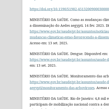
https://doi.org/10.1590/S1982-451320090003000
MINISTÉRIO DA SAÚDE. Como as mudanças climá
a disseminação do Aedes aegypti. 14 fev. 2025. D
https://www.gov.br/saude/pt-br/assuntos/noticias
mudancas-climaticas-estao-favorecendo-a-dissem
Acesso em: 13 set. 2025.
MINISTÉRIO DA SAÚDE. Dengue. Disponível em:
https://www.gov.br/saude/pt-br/assuntos/saude-d
em: 13 set. 2025.
MINISTÉRIO DA SAÚDE. Monitoramento das arbov
https://www.gov.br/saude/pt-br/assuntos/saude-de
aegypti/monitoramento-das-arboviroses
. Acesso 
MINISTÉRIO DA SAÚDE. Rio de Janeiro: 4,8 mil es
participam de mobilização nacional contra a den