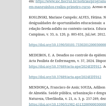
em:
https://www.ioc.fiocruz.br/noticias/program
em-manguinhos-realiza-primeiro-curso
. Acesso e
KOSLINSKI, Mariane Campelo; ALVES, Fátima. No
desigualdades de oportunidades educacionais: a 
relação favela-asfalto no contexto carioca. Educ
Campinas, v. 33, n. 120, p. 805-831, jul./set. 2012.
https://doi.org/10.1590/S0101-733020120003000
MEDEIROS, E. A. Desafios no controle da epidemi
Acta Paulista de Enfermagem, v. 37, 2024. Dispon
https://doi.org/10.37689/acta-ape/2024EDT012
. A
https://doi.org/10.37689/acta-ape/2024EDT012
MENDONÇA, Francisco de Assis; SOUZA, Adilson 
de Almeida. Saúde pública, urbanização e dengu
Natureza, Uberlândia, v. 21, n. 3, p. 257-269, de
https://doi.org/10.1590/S1982-451320090003000