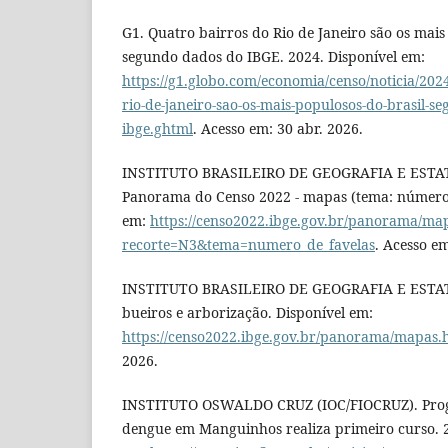
G1. Quatro bairros do Rio de Janeiro são os mais
segundo dados do IBGE. 2024. Disponível em:
https://g1.globo.com/economia/censo/noticia/202
rio-de-janeiro-sao-os-mais-populosos-do-brasil-s
ibge.ghtml
. Acesso em: 30 abr. 2026.
INSTITUTO BRASILEIRO DE GEOGRAFIA E ESTAT
Panorama do Censo 2022 - mapas (tema: número d
em:
https://censo2022.ibge.gov.br/panorama/ma
recorte=N3&tema=numero_de_favelas
. Acesso em
INSTITUTO BRASILEIRO DE GEOGRAFIA E ESTATÍ
bueiros e arborização. Disponível em:
https://censo2022.ibge.gov.br/panorama/mapas.
2026.
INSTITUTO OSWALDO CRUZ (IOC/FIOCRUZ). Prog
dengue em Manguinhos realiza primeiro curso. 2