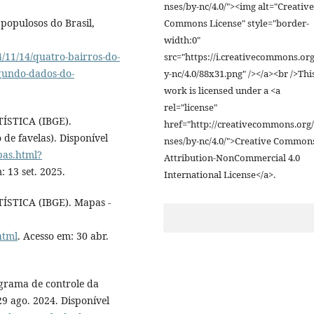
nses/by-nc/4.0/"><img alt="Creative
 populosos do Brasil,
Commons License" style="border-
width:0"
4/11/14/quatro-bairros-do-
src="https://i.creativecommons.org
egundo-dados-do-
y-nc/4.0/88x31.png" /></a><br />Thi
work is licensed under a <a
rel="license"
ÍSTICA (IBGE).
href="http://creativecommons.org/
e favelas). Disponível
nses/by-nc/4.0/">Creative Common
pas.html?
Attribution-NonCommercial 4.0
: 13 set. 2025.
International License</a>.
STICA (IBGE). Mapas -
html
. Acesso em: 30 abr.
rama de controle da
9 ago. 2024. Disponível