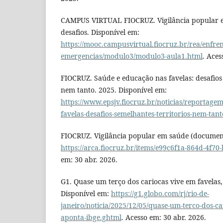
CAMPUS VIRTUAL FIOCRUZ. Vigilância popular e
desafios. Disponível em:
https://mooc.campusvirtual.fiocruz.br/rea/enfre
emergencias/modulo3/modulo3-aula1.html
. Aces
FIOCRUZ. Saúde e educação nas favelas: desafios 
nem tanto. 2025. Disponível em:
https://www.epsjv.fiocruz.br/noticias/reportage
favelas-desafios-semelhantes-territorios-nem-tant
FIOCRUZ. Vigilância popular em saúde (document
https://arca.fiocruz.br/items/e99c6f1a-864d-4f70
em: 30 abr. 2026.
G1. Quase um terço dos cariocas vive em favelas
Disponível em:
https://g1.globo.com/rj/rio-de-
janeiro/noticia/2025/12/05/quase-um-terco-dos-ca
aponta-ibge.ghtml
. Acesso em: 30 abr. 2026.