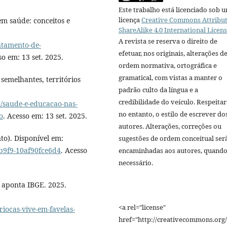
Este trabalho está licenciado sob 
licença
Creative Commons Attribut
m saúde: conceitos e
ShareAlike 4.0 International Licen
A revista se reserva o direito de
ntamento-de-
efetuar, nos originais, alterações d
so em: 13 set. 2025.
ordem normativa, ortográfica e
gramatical, com vistas a manter o
semelhantes, territórios
padrão culto da língua e a
credibilidade do veículo. Respeitar
m/saude-e-educacao-nas-
no entanto, o estilo de escrever do
o
. Acesso em: 13 set. 2025.
autores. Alterações, correções ou
o). Disponível em:
sugestões de ordem conceitual ser
-b9f9-10af90fce6d4
. Acesso
encaminhadas aos autores, quand
necessário.
, aponta IBGE. 2025.
<a rel="license"
riocas-vive-em-favelas-
href="http://creativecommons.org/