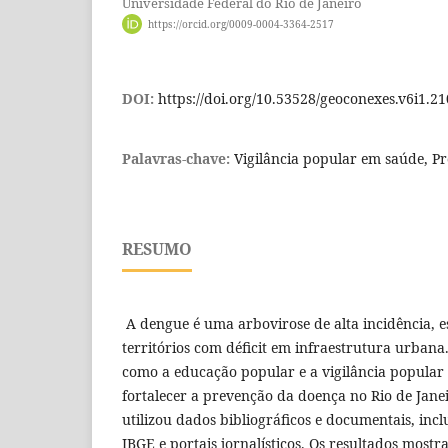
Universidade Federal do Rio de Janeiro
https://orcid.org/0009-0004-3364-2517
DOI:
https://doi.org/10.53528/geoconexes.v6i1.21
Palavras-chave:
Vigilância popular em saúde, P
RESUMO
A dengue é uma arbovirose de alta incidência, 
territórios com déficit em infraestrutura urbana
como a educação popular e a vigilância popula
fortalecer a prevenção da doença no Rio de Janei
utilizou dados bibliográficos e documentais, inc
IBGE e portais jornalísticos. Os resultados most