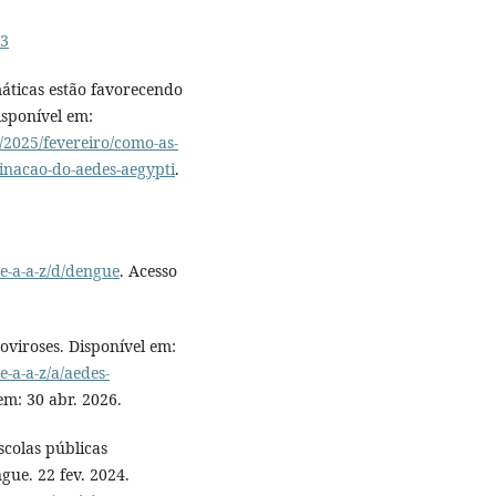
03
ticas estão favorecendo
isponível em:
/2025/fevereiro/como-as-
inacao-do-aedes-aegypti
.
e-a-a-z/d/dengue
. Acesso
iroses. Disponível em:
-a-a-z/a/aedes-
em: 30 abr. 2026.
colas públicas
gue. 22 fev. 2024.