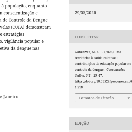
ão à população, enquanto
29/05/2026
m conscientização e
a de Controle da Dengue
avelas (CUFA) demonstram
e estratégias
COMO CITAR
o, vigilância popular e
fetiva da dengue nas
Goncalves, M. E. L. (2026). Dos
territórios à saúde coletiva: :
contribuições da educação popular no
controle da dengue .
Geoconexões
Online
,
6
(1), 25–47.
https://doi.org/10.53528/geoconexes.v6
1.210
e Janeiro
Fomatos de Citação
EDIÇÃO