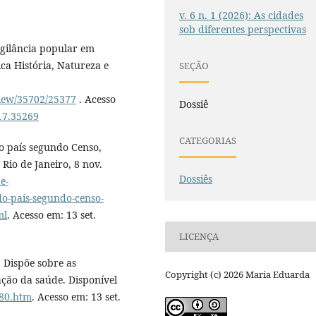
v. 6 n. 1 (2026): As cidades
sob diferentes perspectivas
igilância popular em
ica História, Natureza e
SEÇÃO
view/35702/25377
. Acesso
Dossiê
017.35269
CATEGORIAS
do país segundo Censo,
Rio de Janeiro, 8 nov.
Dossiês
e-
do-pais-segundo-censo-
ml
. Acesso em: 13 set.
LICENÇA
 Dispõe sobre as
Copyright (c) 2026 Maria Eduarda
ção da saúde. Disponível
080.htm
. Acesso em: 13 set.