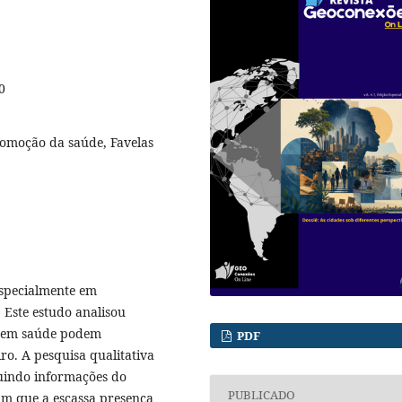
0
romoção da saúde, Favelas
especialmente em
. Este estudo analisou
r em saúde podem
PDF
ro. A pesquisa qualitativa
luindo informações do
PUBLICADO
ram que a escassa presença