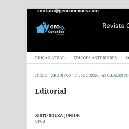
EDIÇÃO ATUAL
EDIÇÕES ANTERIORES
S
INÍCIO
/
ARQUIVOS
/
V. 6 N. 1 (2026): AS CIDADES
Editorial
XISTO SOUZA JUNIOR
UFCG