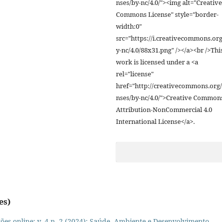
nses/by-nc/4.0/"><img alt="Creative
Commons License" style="border-
width:0"
src="https://i.creativecommons.org
y-nc/4.0/88x31.png" /></a><br />Thi
work is licensed under a <a
rel="license"
href="http://creativecommons.org/
nses/by-nc/4.0/">Creative Common
Attribution-NonCommercial 4.0
International License</a>.
es)
es online: v. 4 n. 2 (2024): Saúde, Ambiente e Desenvolvimento