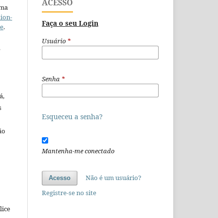
ACESSO
uma
ion-
Faça o seu Login
se
.
Usuário
*
e
Senha
*
á,
s
Esqueceu a senha?
ão
o
Mantenha-me conectado
Não é um usuário?
Acesso
Registre-se no site
lice