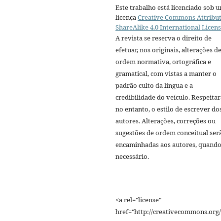
Este trabalho está licenciado sob 
licença
Creative Commons Attribut
ShareAlike 4.0 International Licen
A revista se reserva o direito de
efetuar, nos originais, alterações d
ordem normativa, ortográfica e
gramatical, com vistas a manter o
padrão culto da língua e a
credibilidade do veículo. Respeitar
no entanto, o estilo de escrever do
autores. Alterações, correções ou
sugestões de ordem conceitual ser
encaminhadas aos autores, quand
necessário.
<a rel="license"
href="http://creativecommons.org/