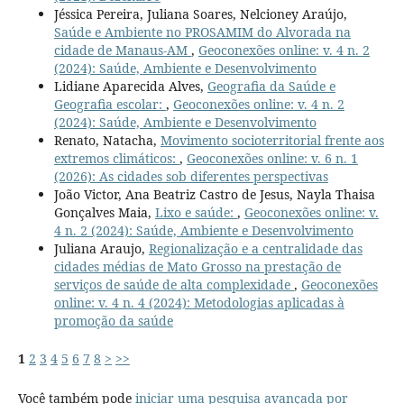
Jéssica Pereira, Juliana Soares, Nelcioney Araújo,
Saúde e Ambiente no PROSAMIM do Alvorada na
cidade de Manaus-AM
,
Geoconexões online: v. 4 n. 2
(2024): Saúde, Ambiente e Desenvolvimento
Lidiane Aparecida Alves,
Geografia da Saúde e
Geografia escolar:
,
Geoconexões online: v. 4 n. 2
(2024): Saúde, Ambiente e Desenvolvimento
Renato, Natacha,
Movimento socioterritorial frente aos
extremos climáticos:
,
Geoconexões online: v. 6 n. 1
(2026): As cidades sob diferentes perspectivas
João Victor, Ana Beatriz Castro de Jesus, Nayla Thaisa
Gonçalves Maia,
Lixo e saúde:
,
Geoconexões online: v.
4 n. 2 (2024): Saúde, Ambiente e Desenvolvimento
Juliana Araujo,
Regionalização e a centralidade das
cidades médias de Mato Grosso na prestação de
serviços de saúde de alta complexidade
,
Geoconexões
online: v. 4 n. 4 (2024): Metodologias aplicadas à
promoção da saúde
1
2
3
4
5
6
7
8
>
>>
Você também pode
iniciar uma pesquisa avançada por