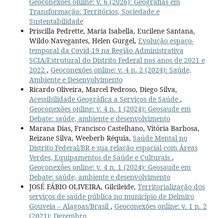
Geoconexões online: v. 6 (2026): Geografias em
Transformação: Territórios, Sociedade e
Sustentabilidade
Priscilla Pedrette, Maria Isabella, Eucilene Santana,
Wildo Navegantes, Helen Gurgel,
Evolução espaço-
temporal da Covid-19 na Região Administrativa
SCIA/Estrutural do Distrito Federal nos anos de 2021 e
2022
,
Geoconexões online: v. 4 n. 2 (2024): Saúde,
Ambiente e Desenvolvimento
Ricardo Oliveira, Marcel Pedroso, Diego Silva,
Acessibilidade Geográfica a Serviços de Saúde
,
Geoconexões online: v. 4 n. 1 (2024): Geosaude em
Debate: saúde, ambiente e desenvolvimento
Marana Dias, Francisco Castelhano, Vitória Barbosa,
Reizane Silva, Weeberb Réquia,
Saúde Mental no
Distrito Federal/BR e sua relação espacial com Áreas
Verdes, Equipamentos de Saúde e Culturais
,
Geoconexões online: v. 4 n. 1 (2024): Geosaude em
Debate: saúde, ambiente e desenvolvimento
JOSÉ FÁBIO OLIVEIRA, Gilcileide,
Territorialização dos
serviços de saúde pública no município de Delmiro
Gouveia – Alagoas/Brasil
,
Geoconexões online: v. 1 n. 2
(2021): Dezembro