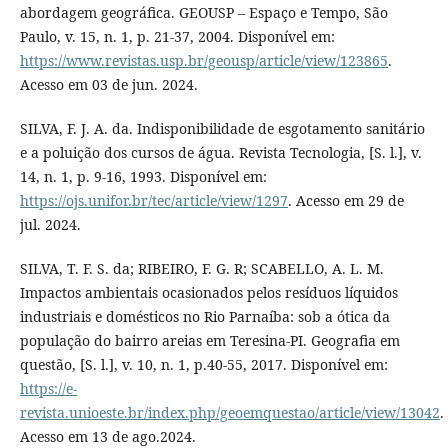
abordagem geográfica. GEOUSP – Espaço e Tempo, São
Paulo, v. 15, n. 1, p. 21-37, 2004. Disponível em:
https://www.revistas.usp.br/geousp/article/view/123865
.
Acesso em 03 de jun. 2024.
SILVA, F. J. A. da. Indisponibilidade de esgotamento sanitário
e a poluição dos cursos de água. Revista Tecnologia, [S. l.], v.
14, n. 1, p. 9-16, 1993. Disponível em:
https://ojs.unifor.br/tec/article/view/1297
. Acesso em 29 de
jul. 2024.
SILVA, T. F. S. da; RIBEIRO, F. G. R; SCABELLO, A. L. M.
Impactos ambientais ocasionados pelos resíduos líquidos
industriais e domésticos no Rio Parnaíba: sob a ótica da
população do bairro areias em Teresina-PI. Geografia em
questão, [S. l.], v. 10, n. 1, p.40-55, 2017. Disponível em:
https://e-
revista.unioeste.br/index.php/geoemquestao/article/view/13042
.
Acesso em 13 de ago.2024.