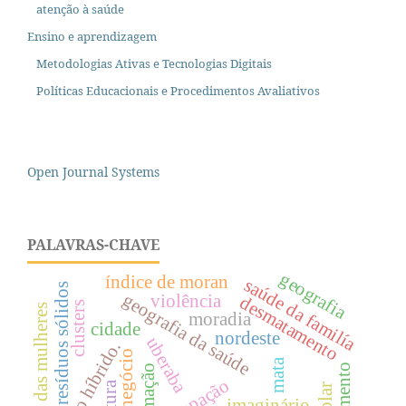
atenção à saúde
Ensino e aprendizagem
Metodologias Ativas e Tecnologias Digitais
Políticas Educacionais e Procedimentos Avaliativos
Open Journal Systems
PALAVRAS-CHAVE
geografia
índice de moran
saúde da familía
resíduos sólidos
geografia da saúde
violência
desmatamento
clusters
história das mulheres
moradia
cidade
nordeste
uberaba
espaço híbrido.
agronegócio
mata
formação
ocupação
cultura
imaginário