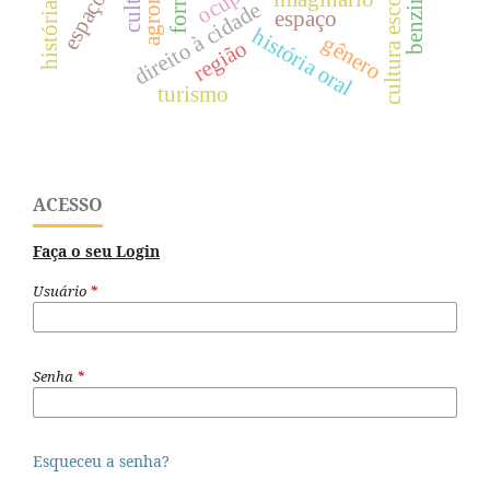
benzimento
cultura escolar
direito à cidade
espaço
história oral
gênero
região
turismo
ACESSO
Faça o seu Login
Usuário
*
Senha
*
Esqueceu a senha?