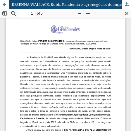
RESENHA WALLACE, Robb. Pandemia e agronegócio: doenças infecciosas, capitalismo e ciência. Tradução de Allan Rodrigo de Campos Silva. São Paulo: Elefante, 2020,608p