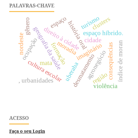
PALAVRAS-CHAVE
turismo
espaço
clusters
gênero
história oral
geografia da saúde
direito à cidade
espaço híbrido.
nordeste
ocupação
cidade
moradia
índice de moran
formação
imaginário
consequências
agronegócio
desmatamento
cultura escolar
mata
uberaba
região
, urbanidades
violência
ACESSO
Faça o seu Login