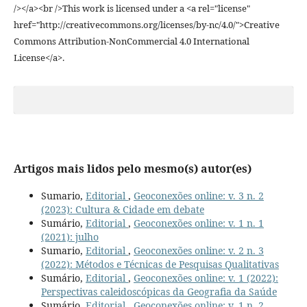
/></a><br />This work is licensed under a <a rel="license"
href="http://creativecommons.org/licenses/by-nc/4.0/">Creative
Commons Attribution-NonCommercial 4.0 International
License</a>.
Artigos mais lidos pelo mesmo(s) autor(es)
Sumario,
Editorial
,
Geoconexões online: v. 3 n. 2
(2023): Cultura & Cidade em debate
Sumário,
Editorial
,
Geoconexões online: v. 1 n. 1
(2021): julho
Sumario,
Editorial
,
Geoconexões online: v. 2 n. 3
(2022): Métodos e Técnicas de Pesquisas Qualitativas
Sumário,
Editorial
,
Geoconexões online: v. 1 (2022):
Perspectivas caleidoscópicas da Geografia da Saúde
Sumário,
Editorial
,
Geoconexões online: v. 1 n. 2